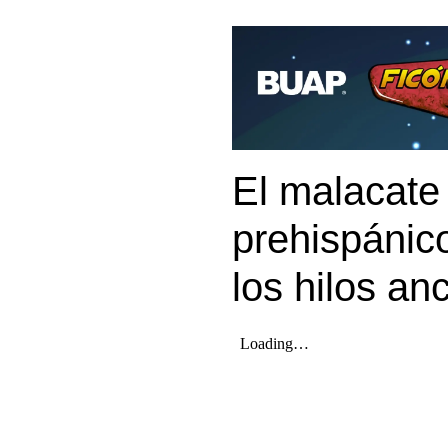
El malacate 
prehispánic
los hilos an