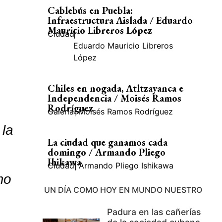
Cablebús en Puebla:
Infraestructura Aislada / Eduardo
Mauricio Libreros López
Ciudad
|
Eduardo Mauricio Libreros
López
Chiles en nogada, Atltzayanca e
Independencia / Moisés Ramos
Rodríguez
Galería
|
Moisés Ramos Rodríguez
 la
La ciudad que ganamos cada
domingo / Armando Pliego
Ihikawa
Ciudad
|
Armando Pliego Ishikawa
mo
UN DÍA COMO HOY EN MUNDO NUESTRO
Padura en las cañerías