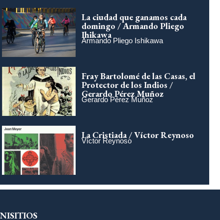
La ciudad que ganamos cada
domingo / Armando Pliego
Ihikawa
Armando Pliego Ishikawa
Fray Bartolomé de las Casas, el
Protector de los Indios /
Gerardo Pérez Muñoz
Gerardo Pérez Muñoz
La Cristiada / Víctor Reynoso
Víctor Reynoso
NISITIOS