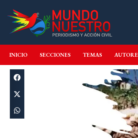
INICIO
SECCIONES
T
INICIO
SECCIONES
TEMAS
AUTORE