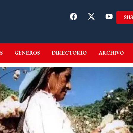
SUS
EMAS
AUTORES
GENEROS
DIRECTORIO
ARCH
S
GENEROS
DIRECTORIO
ARCHIVO