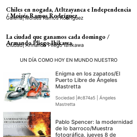
Chiles en nogada, Atltzayanca e Independencia
/ Moisés Ramos Rodríguez
Galería
|
Moisés Ramos Rodríguez
La ciudad que ganamos cada domingo /
Armando Pliego Ihikawa
Ciudad
|
Armando Pliego Ishikawa
UN DÍA COMO HOY EN MUNDO NUESTRO
Enigma en los zapatos/El
Puerto Libre de Ángeles
Mastretta
Sociedad |#c874a5 | Ángeles
Mastretta
Pablo Spencer: la modernidad
de lo barroco/Muestra
fotográfica, jueves 8 de