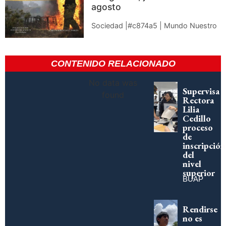
agosto
Sociedad |#c874a5 | Mundo Nuestro
CONTENIDO RELACIONADO
No data was
Supervisa
found
Rectora
Lilia
Cedillo
proceso
de
inscripción
del
nivel
superior
BUAP
Rendirse
no es