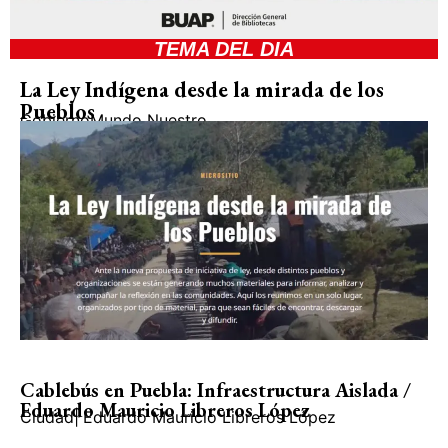
TEMA DEL DIA
La Ley Indígena desde la mirada de los
Pueblos
Gobierno
Mundo Nuestro
Cablebús en Puebla: Infraestructura Aislada /
Eduardo Mauricio Libreros López
Ciudad
|
Eduardo Mauricio Libreros López