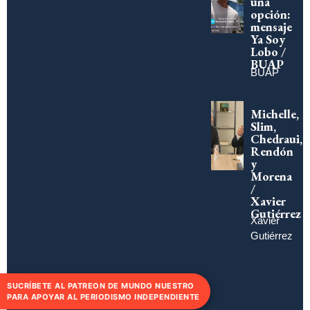
una
opción:
mensaje
Ya Soy
Lobo /
BUAP
BUAP
Michelle,
Slim,
Chedraui,
Rendón
y
Morena
/
Xavier
Gutiérrez
Xavier
Gutiérrez
SUCRÍBETE AL PATREON DE MUNDO NUESTRO
PARA APOYAR AL PERIODISMO INDEPENDIENTE