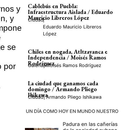
Cablebús en Puebla:
rnos y
Infraestructura Aislada / Eduardo
n, y
Mauricio Libreros López
Ciudad
|
impone
Eduardo Mauricio Libreros
López
e
te se
Chiles en nogada, Atltzayanca e
Independencia / Moisés Ramos
Rodríguez
o por
Galería
|
Moisés Ramos Rodríguez
La ciudad que ganamos cada
a
domingo / Armando Pliego
Ihikawa
Ciudad
|
Armando Pliego Ishikawa
UN DÍA COMO HOY EN MUNDO NUESTRO
Padura en las cañerías