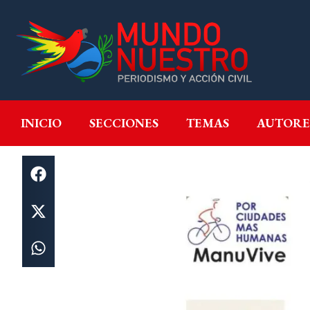
INICIO
SECCIONES
T
INICIO
SECCIONES
TEMAS
AUTORE