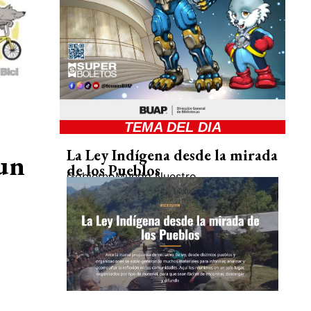
TEMA DEL DIA
La Ley Indígena desde la mirada
 un
de los Pueblos
Gobierno
Mundo Nuestro