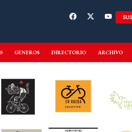
SUS
EMAS
AUTORES
GENEROS
DIRECTORIO
ARCH
S
GENEROS
DIRECTORIO
ARCHIVO