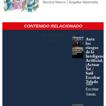
Revista Nexos | Ángeles Mastretta
CONTENIDO RELACIONADO
No data was
Ante
found
los
riesgos
de la
Inteligenci
Artificial,
¡Actuar
Ya! /
Saúl
Escobar
Toledo
Saúl
Escobar
Toledo