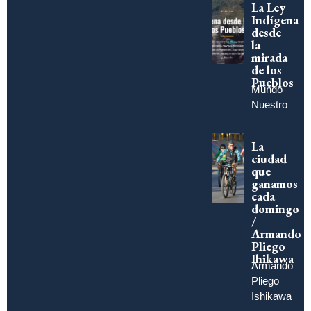
La Ley
Indígena
desde
la
mirada
de los
Pueblos
Mundo
Nuestro
La
ciudad
que
ganamos
cada
domingo
/
Armando
Pliego
Ihikawa
Armando
Pliego
Ishikawa