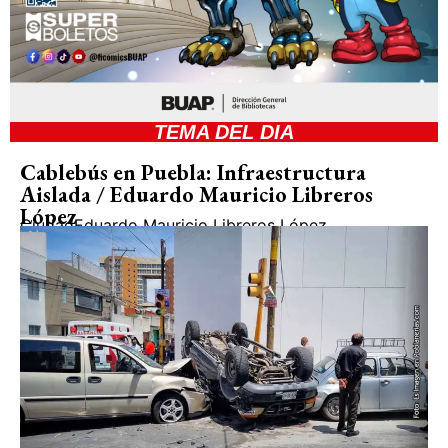
TEMA DEL DIA
Cablebús en Puebla: Infraestructura
Aislada / Eduardo Mauricio Libreros
López
Ciudad
Eduardo Mauricio Libreros López