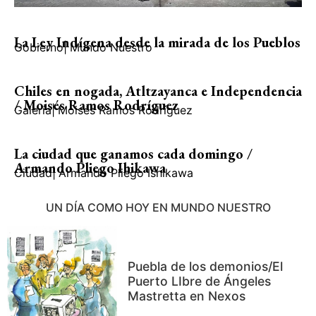
La Ley Indígena desde la mirada de los Pueblos
Gobierno
|
Mundo Nuestro
Chiles en nogada, Atltzayanca e Independencia
/ Moisés Ramos Rodríguez
Galería
|
Moisés Ramos Rodríguez
La ciudad que ganamos cada domingo /
Armando Pliego Ihikawa
Ciudad
|
Armando Pliego Ishikawa
UN DÍA COMO HOY EN MUNDO NUESTRO
Puebla de los demonios/El
Puerto LIbre de Ángeles
Mastretta en Nexos