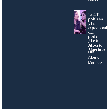
La 4T
poblana
y la
espectacula
del
poder
/ Luis
Alberto
Martínez
Luis
Alberto
Martínez