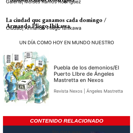
Galería
|
Moisés Ramos Rodríguez
La ciudad que ganamos cada domingo /
Armando Pliego Ihikawa
Ciudad
|
Armando Pliego Ishikawa
UN DÍA COMO HOY EN MUNDO NUESTRO
Puebla de los demonios/El
Puerto LIbre de Ángeles
Mastretta en Nexos
Revista Nexos | Ángeles Mastretta
CONTENIDO RELACIONADO
No data was