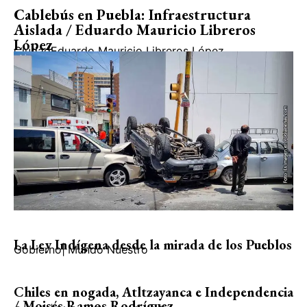
Cablebús en Puebla: Infraestructura
Aislada / Eduardo Mauricio Libreros
López
Ciudad
Eduardo Mauricio Libreros López
La Ley Indígena desde la mirada de los Pueblos
Gobierno
|
Mundo Nuestro
Chiles en nogada, Atltzayanca e Independencia
/ Moisés Ramos Rodríguez