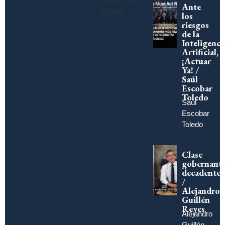
Ante
found
los
riesgos
de la
Inteligenci
Artificial,
¡Actuar
Ya! /
Saúl
Escobar
Toledo
Saúl
Escobar
Toledo
Clase
gobernant
decadente
/
Alejandro
Guillén
Reyes
Alejandro
Guillén