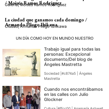
/ Moisés Ramos Rodríguez
Galería
|
Moisés Ramos Rodríguez
La ciudad que ganamos cada domingo /
Armando Pliego Ihikawa
Ciudad
|
Armando Pliego Ishikawa
UN DÍA COMO HOY EN MUNDO NUESTRO
Trabajo igual para todas las
personas: Excepcional
documento/Del blog de
Ángeles Mastretta
Sociedad |#c874a5 | Ángeles
Mastretta
Cuando nos encontrábamos
en las calles con Julio
Glockner
Cultura |#ffcc00 | Anamaría Ashwell