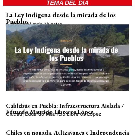
TEMA DEL DIA
La Ley Indígena desde la mirada de los
Pueblos
Gobierno
Mundo Nuestro
Cablebús en Puebla: Infraestructura Aislada /
Eduardo Mauricio Libreros López
Ciudad
|
Eduardo Mauricio Libreros López
Chiles en nogada, Atltzayanca e Independencia