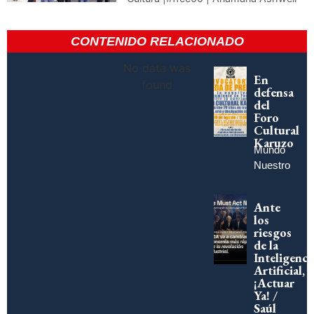
CONTENIDO RELACIONADO
No data was
En
found
defensa
del
Foro
Cultural
Karuzo
Mundo
Nuestro
Ante
los
riesgos
de la
Inteligenci
Artificial,
¡Actuar
Ya! /
Saúl