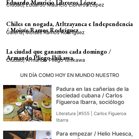
Eduardo Mauricio Libreros López
Ciudad
|
Eduardo Mauricio Libreros López
Chiles en nogada, Atltzayanca e Independencia
/ Moisés Ramos Rodríguez
Galería
|
Moisés Ramos Rodríguez
La ciudad que ganamos cada domingo /
Armando Pliego Ihikawa
Ciudad
|
Armando Pliego Ishikawa
UN DÍA COMO HOY EN MUNDO NUESTRO
Padura en las cañerías de la
sociedad cubana / Carlos
Figueroa Ibarra, sociólogo
Literatura |#555 | Carlos Figueroa
Ibarra
Para empezar / Helio Huesca,