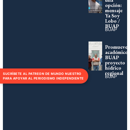
opción:
mensaje
Ya Soy
Lobo /
BUAP
BUAP
Promueve
académico
BUAP
proyecto
hídrico
regional
SUCRÍBETE AL PATREON DE MUNDO NUESTRO
BUAP
PARA APOYAR AL PERIODISMO INDEPENDIENTE