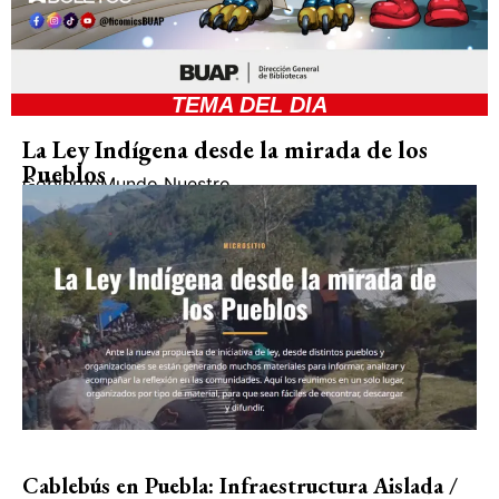
TEMA DEL DIA
La Ley Indígena desde la mirada de los
Pueblos
Gobierno
Mundo Nuestro
Cablebús en Puebla: Infraestructura Aislada /