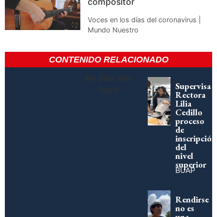
compositor
Voces en los días del coronavirus |
Mundo Nuestro
CONTENIDO RELACIONADO
No data was
Supervisa
found
Rectora
Lilia
Cedillo
proceso
de
inscripción
del
nivel
superior
BUAP
Rendirse
no es
una