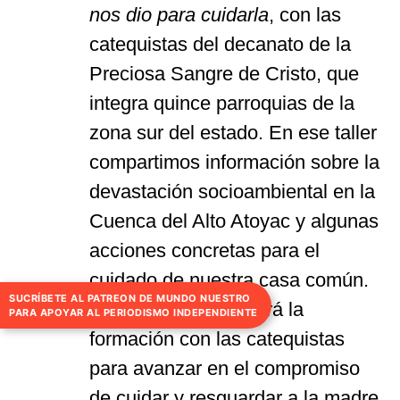
nos dio para cuidarla
, con las
catequistas del decanato de la
Preciosa Sangre de Cristo, que
integra quince parroquias de la
zona sur del estado. En ese taller
compartimos información sobre la
devastación socioambiental en la
Cuenca del Alto Atoyac y algunas
acciones concretas para el
cuidado de nuestra casa común.
SUCRÍBETE AL PATREON DE MUNDO NUESTRO
En 2026 se continuará la
PARA APOYAR AL PERIODISMO INDEPENDIENTE
formación con las catequistas
para avanzar en el compromiso
de cuidar y resguardar a la madre