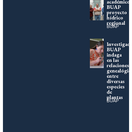
académico
BUAP
proyecto
hídrico
regional
BUAP
Investigad
BUAP
indaga
en las
relaciones
genealógic
entre
diversas
especies
de
plantas
BUAP