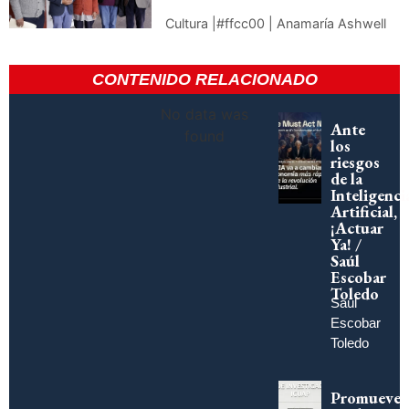
Cultura |#ffcc00 | Anamaría Ashwell
CONTENIDO RELACIONADO
No data was
Ante
found
los
riesgos
de la
Inteligenci
Artificial,
¡Actuar
Ya! /
Saúl
Escobar
Toledo
Saúl
Escobar
Toledo
Promueve