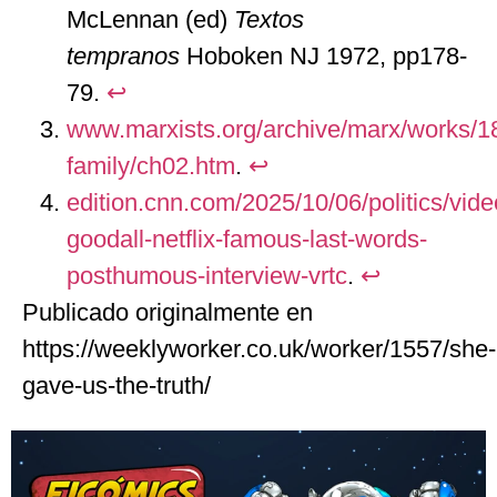
McLennan (ed)
Textos
tempranos
Hoboken NJ 1972, pp178-
79.
↩︎
www.marxists.org/archive/marx/works/1
family/ch02.htm
.
↩︎
edition.cnn.com/2025/10/06/politics/vide
goodall-netflix-famous-last-words-
posthumous-interview-vrtc
.
↩︎
Publicado originalmente en
https://weeklyworker.co.uk/worker/1557/she-
gave-us-the-truth/