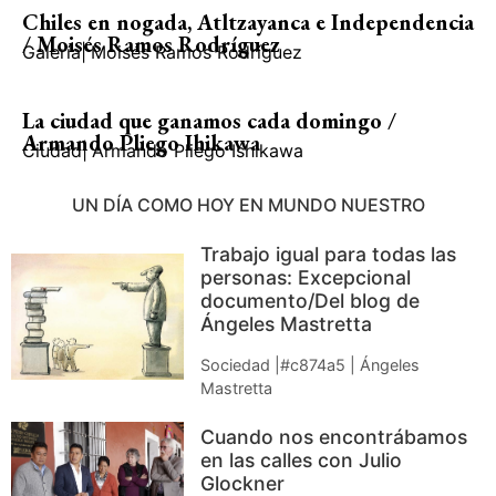
Chiles en nogada, Atltzayanca e Independencia
/ Moisés Ramos Rodríguez
Galería
|
Moisés Ramos Rodríguez
La ciudad que ganamos cada domingo /
Armando Pliego Ihikawa
Ciudad
|
Armando Pliego Ishikawa
UN DÍA COMO HOY EN MUNDO NUESTRO
Trabajo igual para todas las
personas: Excepcional
documento/Del blog de
Ángeles Mastretta
Sociedad |#c874a5 | Ángeles
Mastretta
Cuando nos encontrábamos
en las calles con Julio
Glockner