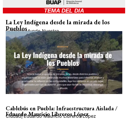
TEMA DEL DIA
La Ley Indígena desde la mirada de los
Pueblos
Gobierno
Mundo Nuestro
Cablebús en Puebla: Infraestructura Aislada /
Eduardo Mauricio Libreros López
Ciudad
|
Eduardo Mauricio Libreros López