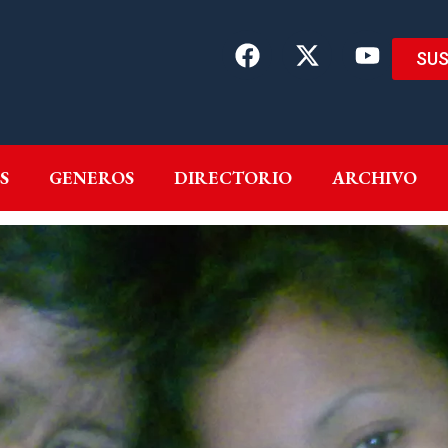
SUS
EMAS
AUTORES
GENEROS
DIRECTORIO
ARCH
S
GENEROS
DIRECTORIO
ARCHIVO