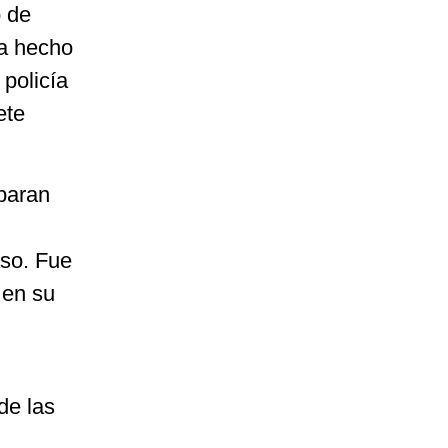
o de
ía hecho
 policía
ete
baran
aso. Fue
 en su
de las