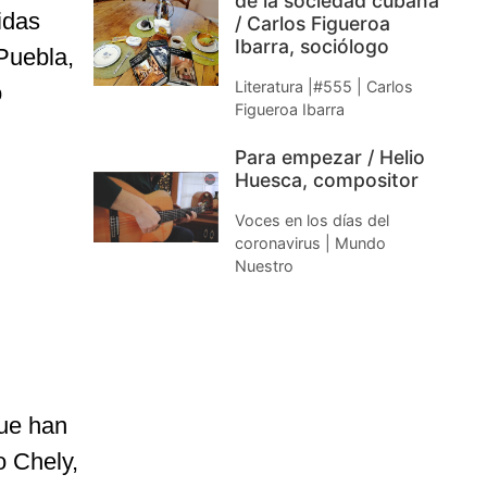
de la sociedad cubana
idas
/ Carlos Figueroa
Ibarra, sociólogo
Puebla,
Literatura |#555 | Carlos
o
Figueroa Ibarra
Para empezar / Helio
Huesca, compositor
Voces en los días del
coronavirus | Mundo
Nuestro
que han
o Chely,