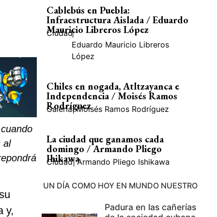
Cablebús en Puebla:
Infraestructura Aislada / Eduardo
Mauricio Libreros López
Ciudad
|
Eduardo Mauricio Libreros
López
Chiles en nogada, Atltzayanca e
Independencia / Moisés Ramos
Rodríguez
Galería
|
Moisés Ramos Rodríguez
ó cuando
La ciudad que ganamos cada
 al
domingo / Armando Pliego
Ihikawa
 repondrá
Ciudad
|
Armando Pliego Ishikawa
UN DÍA COMO HOY EN MUNDO NUESTRO
su
Padura en las cañerías
 y,