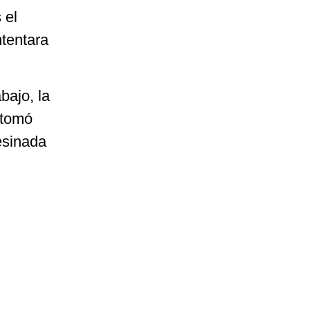
 el
ntentara
bajo, la
 tomó
sesinada