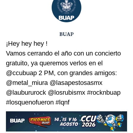
BUAP
¡Hey hey hey !
Vamos cerrando el año con un concierto
gratuito, ya queremos verlos en el
@ccubuap 2 PM, con grandes amigos:
@metal_miura @lasapestosasmx
@laubururock @losrubismx #rocknbuap
#losquenofueron #lqnf