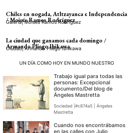
Chiles en nogada, Atltzayanca e Independencia
/ Moisés Ramos Rodríguez
Galería
|
Moisés Ramos Rodríguez
La ciudad que ganamos cada domingo /
Armando Pliego Ihikawa
Ciudad
|
Armando Pliego Ishikawa
UN DÍA COMO HOY EN MUNDO NUESTRO
Trabajo igual para todas las
personas: Excepcional
documento/Del blog de
Ángeles Mastretta
Sociedad |#c874a5 | Ángeles
Mastretta
Cuando nos encontrábamos
en las calles con Julio