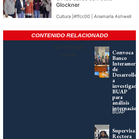
Glockner
Cultura |#ffcc00 | Anamaría Ashwell
CONTENIDO RELACIONADO
No data was
Convoca
found
Banco
Interameri
de
Desarrollo
a
investigad
BUAP
para
análisis
internacion
BUAP
Supervisa
Rectora