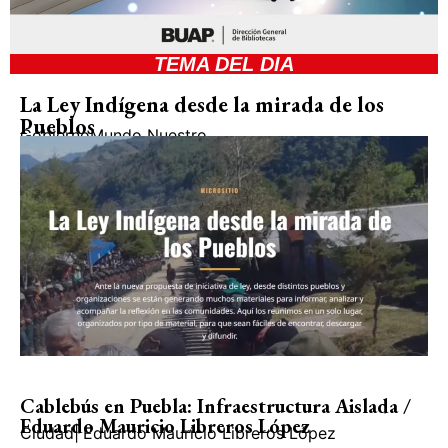
TEMA DEL DIA
La Ley Indígena desde la mirada de los
Pueblos
Gobierno
Mundo Nuestro
Cablebús en Puebla: Infraestructura Aislada /
Eduardo Mauricio Libreros López
Ciudad
|
Eduardo Mauricio Libreros López