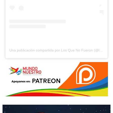
Una publicación compartida por Los Que No Fueron (@losquenofueron)