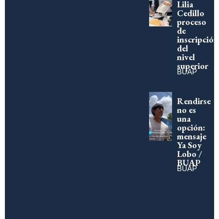
Lilia
Cedillo
proceso
de
inscripción
del
nivel
superior
BUAP
Rendirse
no es
una
opción:
mensaje
Ya Soy
Lobo /
BUAP
BUAP