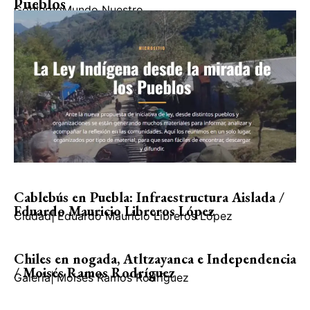
Pueblos
Gobierno
Mundo Nuestro
Cablebús en Puebla: Infraestructura Aislada /
Eduardo Mauricio Libreros López
Ciudad
|
Eduardo Mauricio Libreros López
Chiles en nogada, Atltzayanca e Independencia
/ Moisés Ramos Rodríguez
Galería
|
Moisés Ramos Rodríguez