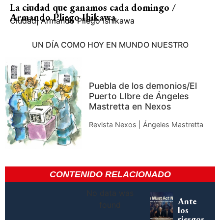
La ciudad que ganamos cada domingo /
Armando Pliego Ihikawa
Ciudad
|
Armando Pliego Ishikawa
UN DÍA COMO HOY EN MUNDO NUESTRO
Puebla de los demonios/El
Puerto LIbre de Ángeles
Mastretta en Nexos
Revista Nexos | Ángeles Mastretta
CONTENIDO RELACIONADO
No data was
Ante
found
los
riesgos