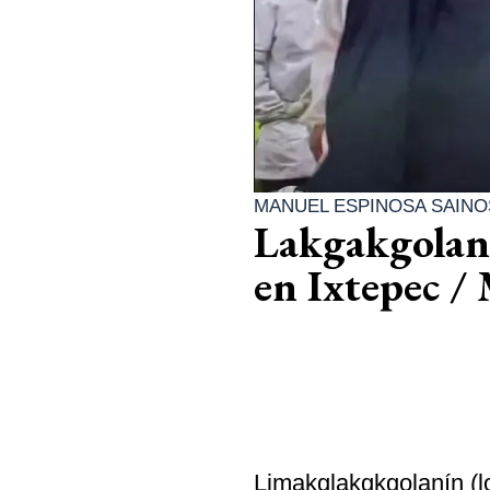
MANUEL ESPINOSA SAINO
Lakgakgolaní
en Ixtepec /
Limakglakgkgolanín (lo