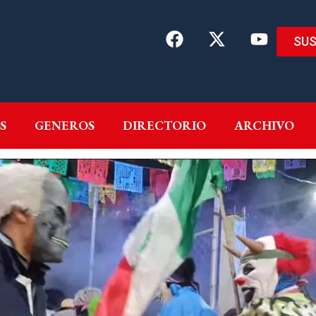
SUS
EMAS
AUTORES
GENEROS
DIRECTORIO
ARCH
S
GENEROS
DIRECTORIO
ARCHIVO