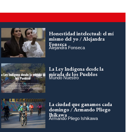
Honestidad intelectual: el mí
mismo del yo / Alejandra
Fonseca
Alejandra Fonseca
La Ley Indígena desde la
mirada de los Pueblos
Mundo Nuestro
La ciudad que ganamos cada
domingo / Armando Pliego
Ihikawa
Armando Pliego Ishikawa