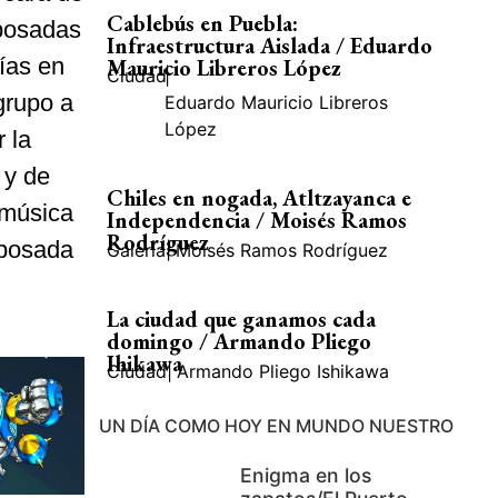
Cablebús en Puebla:
 posadas
Infraestructura Aislada / Eduardo
ías en
Mauricio Libreros López
Ciudad
|
grupo a
Eduardo Mauricio Libreros
López
 la
 y de
Chiles en nogada, Atltzayanca e
 música
Independencia / Moisés Ramos
Rodríguez
 posada
Galería
|
Moisés Ramos Rodríguez
La ciudad que ganamos cada
domingo / Armando Pliego
Ihikawa
Ciudad
|
Armando Pliego Ishikawa
UN DÍA COMO HOY EN MUNDO NUESTRO
Enigma en los