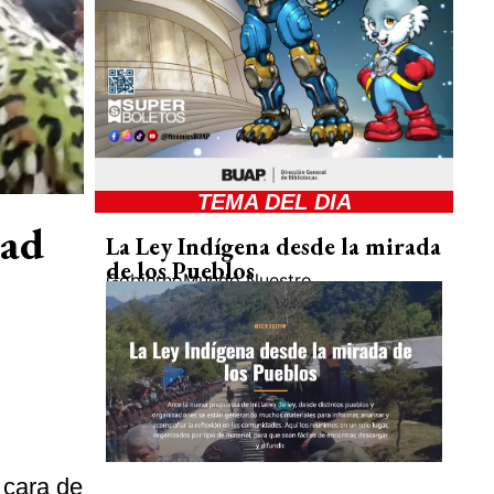
TEMA DEL DIA
dad
La Ley Indígena desde la mirada
de los Pueblos
Gobierno
Mundo Nuestro
 cara de