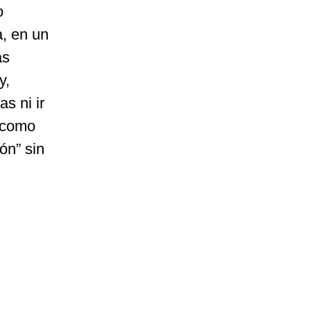
o
, en un
as
y,
s ni ir
o como
ón” sin