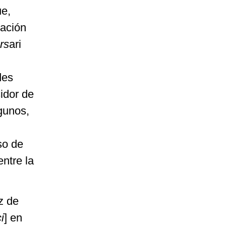
ue,
cación
ors
ari
des
idor de
gunos,
so de
entre la
z de
i
] en