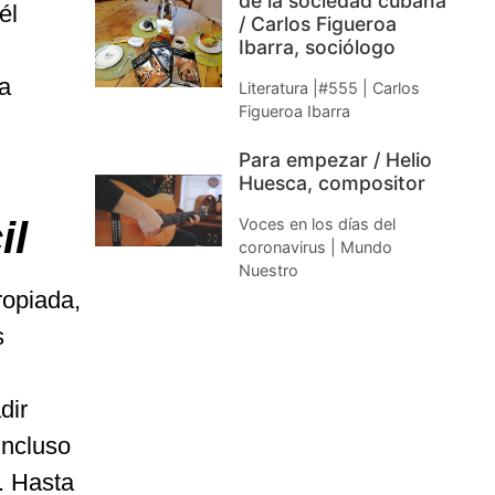
de la sociedad cubana
él
/ Carlos Figueroa
Ibarra, sociólogo
ra
Literatura |#555 | Carlos
Figueroa Ibarra
Para empezar / Helio
Huesca, compositor
il
Voces en los días del
coronavirus | Mundo
Nuestro
ropiada,
s
dir
incluso
. Hasta