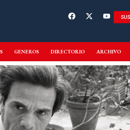
SUS
EMAS
AUTORES
GENEROS
DIRECTORIO
ARCH
S
GENEROS
DIRECTORIO
ARCHIVO