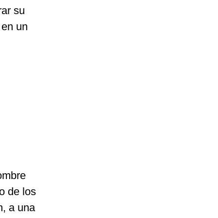
rar su
 en un
nombre
o de los
n, a una