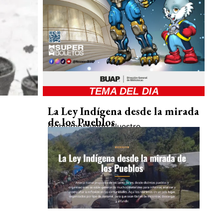
TEMA DEL DIA
La Ley Indígena desde la mirada
de los Pueblos
Gobierno
Mundo Nuestro