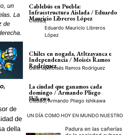
to, un
Cablebús en Puebla:
Infraestructura Aislada / Eduardo
elas. La
Mauricio Libreros López
Ciudad
|
z de
Eduardo Mauricio Libreros
 derecha.
López
Chiles en nogada, Atltzayanca e
Independencia / Moisés Ramos
Rodríguez
Galería
|
Moisés Ramos Rodríguez
La ciudad que ganamos cada
co
,
domingo / Armando Pliego
Ihikawa
Ciudad
|
Armando Pliego Ishikawa
sor de
UN DÍA COMO HOY EN MUNDO NUESTRO
sidad de
sa della
Padura en las cañerías