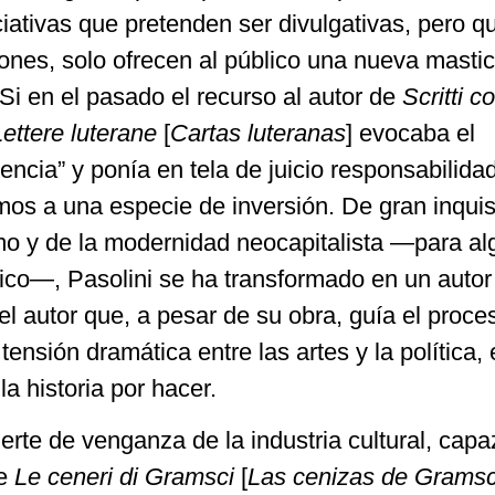
ciativas que pretenden ser divulgativas, pero q
ones, solo ofrecen al público una nueva masti
 Si en el pasado el recurso al autor de
Scritti c
Lettere luterane
[
Cartas luteranas
] evocaba el
encia” y ponía en tela de juicio responsabilida
mos a una especie de inversión. De gran inquis
o y de la modernidad neocapitalista —para al
tico—, Pasolini se ha transformado en un autor
el autor que, a pesar de su obra, guía el proce
ensión dramática entre las artes y la política, 
a historia por hacer.
erte de venganza de la industria cultural, capa
de
Le ceneri di Gramsci
[
Las cenizas de Gramsc