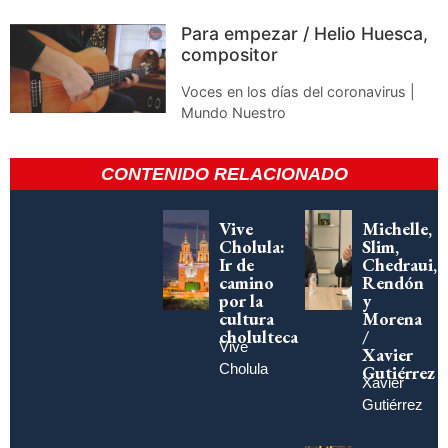
Para empezar / Helio Huesca,
compositor
Voces en los días del coronavirus |
Mundo Nuestro
CONTENIDO RELACIONADO
Vive
Michelle,
Cholula:
Slim,
Ir de
Chedraui,
camino
Rendón
por la
y
cultura
Morena
cholulteca
/
Vive
Xavier
Cholula
Gutiérrez
Xavier
Gutiérrez