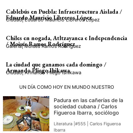
Cablebús en Puebla: Infraestructura Aislada /
Eduardo Mauricio Libreros López
Ciudad
|
Eduardo Mauricio Libreros López
Chiles en nogada, Atltzayanca e Independencia
/ Moisés Ramos Rodríguez
Galería
|
Moisés Ramos Rodríguez
La ciudad que ganamos cada domingo /
Armando Pliego Ihikawa
Ciudad
|
Armando Pliego Ishikawa
UN DÍA COMO HOY EN MUNDO NUESTRO
Padura en las cañerías de la
sociedad cubana / Carlos
Figueroa Ibarra, sociólogo
Literatura |#555 | Carlos Figueroa
Ibarra