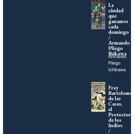
La
ciudad
que
ganamos
cada
domingo
/
Armando
Pliego
Ihikawa
Armando
Pliego
Ishikawa
Fray
Bartolomé
de las
Casas,
el
Protector
de los
Indios
/