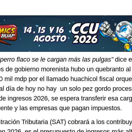
 perro flaco se le cargan más las pulgas”
dice e
os de gobierno morenista hubo un quebranto al 
0 mil mdp por el llamado huachicol fiscal orqu
 al día de hoy no hay un solo pez gordo proce
de ingresos 2026, se espera transferir esa carg
yente y las empresas que pagan impuestos.
ración Tributaria (SAT) cobrará a los contribu
en 2026, es el presupuesto de ingresos más alt