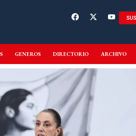
SUS
EMAS
AUTORES
GENEROS
DIRECTORIO
ARCH
S
GENEROS
DIRECTORIO
ARCHIVO