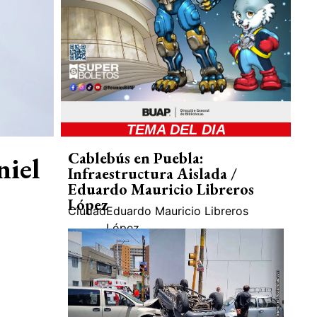
TEMA DEL DIA
Cablebús en Puebla:
niel
Infraestructura Aislada /
Eduardo Mauricio Libreros
López
Ciudad
Eduardo Mauricio Libreros
López