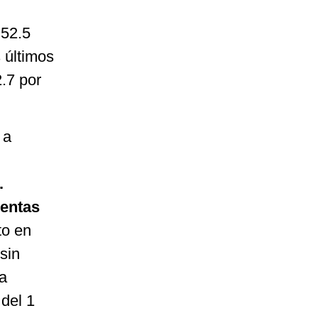
 52.5
s últimos
.7 por
 a
.
uentas
to en
sin
a
del 1