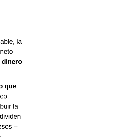
able, la
 neto
 dinero
ro que
ico,
buir la
dividen
esos –
A,