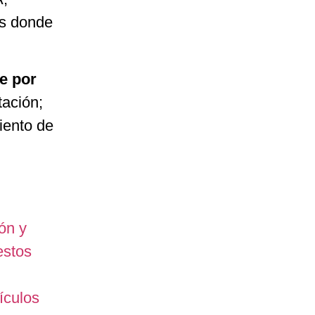
ís donde
e por
tación;
miento de
ón y
estos
ículos