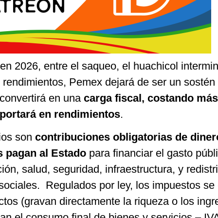
n 2026, entre el saqueo, el huachicol intermin
s rendimientos, Pemex dejará de ser un sostén
 convertirá en una
carga fiscal, costando más
aportará en rendimientos
.
rios son
contribuciones obligatorias de dine
 pagan al Estado
para financiar el gasto públ
n, salud, seguridad, infraestructura, y redistri
sociales. Regulados por ley, los impuestos se 
ctos (gravan directamente la riqueza o los ingr
van el consumo final de bienes y servicios – IV