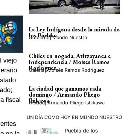
La Ley Indígena desde la mirada de
los Pueblos
Gobierno
|
Mundo Nuestro
Chiles en nogada, Atltzayanca e
l viejo
Independencia / Moisés Ramos
Rodríguez
erario
Galería
|
Moisés Ramos Rodríguez
estado
La ciudad que ganamos cada
sado;
domingo / Armando Pliego
a fiscal
Ihikawa
Ciudad
|
Armando Pliego Ishikawa
UN DÍA COMO HOY EN MUNDO NUESTRO
yentes
Puebla de los
o en la