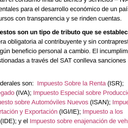
ntales para el desarrollo económico de un pa
ursos con transparencia y se rinden cuentas.
stos son un tipo de tributo que se establec
a obligatoria al contribuyente y sin contrapres
ningún beneficio personal a cambio. El incumpli
stionadas a través del SAT conlleva sanciones
ederales son:
Impuesto Sobre la Renta
(ISR);
egado
(IVA);
Impuesto Especial sobre Producci
esto sobre Automóviles Nuevos
(ISAN);
Impu
tación y Exportación
(IGI/IE);
Impuesto a los
(IDE); y el
Impuesto sobre enajenación de veh