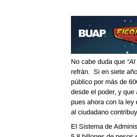
No cabe duda que
“Al
refrán. Si en siete añ
público por más de 60
desde el poder, y que
pues ahora con la ley 
al ciudadano contribu
El Sistema de Administ
5.8 billones de pesos 