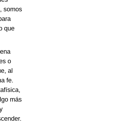
o, somos
para
lo que
uena
es o
e, al
a fe.
afísica,
 algo más
y
scender.