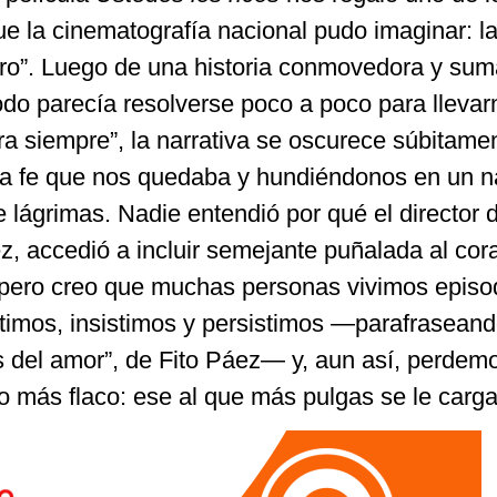
ue la cinematografía nacional pudo imaginar: l
Toro”. Luego de una historia conmovedora y su
odo parecía resolverse poco a poco para llevar
ara siempre”, la narrativa se oscurece súbitame
a fe que nos quedaba y hundiéndonos en un n
lágrimas. Nadie entendió por qué el director d
z, accedió a incluir semejante puñalada al cor
, pero creo que muchas personas vivimos episo
stimos, insistimos y persistimos —parafraseand
as del amor”, de Fito Páez— y, aun así, perdem
o más flaco: ese al que más pulgas se le carga