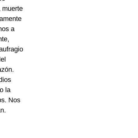
a muerte
mamente
nos a
nte,
aufragio
el
azón.
dios
o la
os. Nos
n.