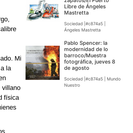
zapatos/El Puerto
Libre de Ángeles
Mastretta
rgo,
Sociedad |#c874a5 |
alibre
Ángeles Mastretta
Pablo Spencer: la
modernidad de lo
barroco/Muestra
gado. Mi
fotográfica, jueves 8
a la
de agosto
 en
Sociedad |#c874a5 | Mundo
Nuestro
 villano
 física
uienes
os