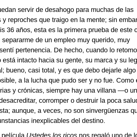
puedan servir de desahogo para muchas de las
 y reproches que traigo en la mente; sin emba
mis 36 años, esta es la primera prueba de este c
r: separarme de un empleo muy querido, muy
 sentí pertenencia. De hecho, cuando lo retomo
 está intacto hacia su gente, su marca y su le
; bueno, casi total, y es que debo dejarle algo 
osible, a la lucha que pudo ser y no fue. Como
ias y crónicas, siempre hay una villana —o un
sacreditar, corromper o destruir la poca salud
ista; aunque, a veces, no son sinvergüenzas q
unstancias inexplicables del destino.
 película
Ustedes los ricos
nos regaló uno de l