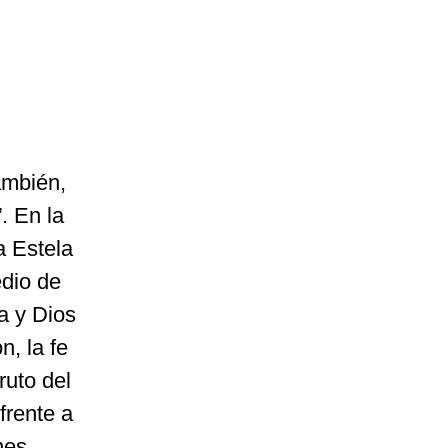
ambién,
”. En la
a Estela
edio de
da y Dios
, la fe
uto del
frente a
nes