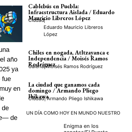
Cablebús en Puebla:
Infraestructura Aislada / Eduardo
Mauricio Libreros López
Ciudad
|
Eduardo Mauricio Libreros
López
 una
Chiles en nogada, Atltzayanca e
Independencia / Moisés Ramos
el año
Rodríguez
Galería
|
Moisés Ramos Rodríguez
2025 ya
 fue
La ciudad que ganamos cada
, muy en
domingo / Armando Pliego
Ihikawa
de
Ciudad
|
Armando Pliego Ishikawa
 de
UN DÍA COMO HOY EN MUNDO NUESTRO
ble— de
Enigma en los