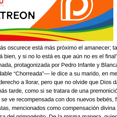
ás oscurece está más próximo el amanecer; t
á bien, y si no lo está es que aún no es el final
nada, protagonizada por Pedro Infante y Blanc
idable “Chorreada”— le dice a su marido, en m
 derecho a llorar, pero que no olvide que Dios 
s tarde, como si se tratara de una premonición
 se ve recompensada con dos nuevos bebés, fr
stas, mencionados como compensación divina 
osa del primogénito. De la misma manera, quie