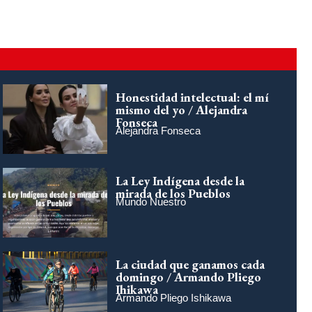
Honestidad intelectual: el mí
mismo del yo / Alejandra
Fonseca
Alejandra Fonseca
La Ley Indígena desde la
mirada de los Pueblos
Mundo Nuestro
La ciudad que ganamos cada
domingo / Armando Pliego
Ihikawa
Armando Pliego Ishikawa