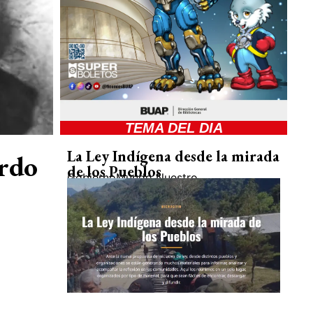
TEMA DEL DIA
La Ley Indígena desde la mirada
ardo
de los Pueblos
Gobierno
Mundo Nuestro