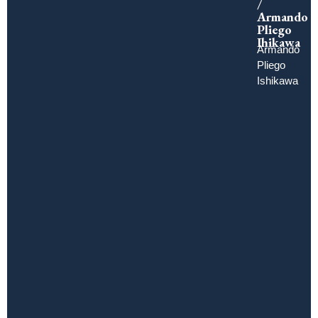
/
Armando
Pliego
Ihikawa
Armando
Pliego
Ishikawa