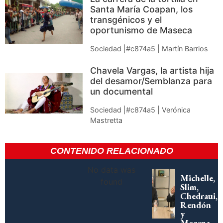
Santa María Coapan, los
transgénicos y el
oportunismo de Maseca
Sociedad |#c874a5 | Martín Barrios
Chavela Vargas, la artista hija
del desamor/Semblanza para
un documental
Sociedad |#c874a5 | Verónica
Mastretta
CONTENIDO RELACIONADO
No data was
Michelle,
found
Slim,
Chedraui,
Rendón
y
Morena