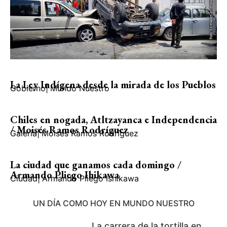
La Ley Indígena desde la mirada de los Pueblos
Gobierno
|
Mundo Nuestro
Chiles en nogada, Atltzayanca e Independencia
/ Moisés Ramos Rodríguez
Galería
|
Moisés Ramos Rodríguez
La ciudad que ganamos cada domingo /
Armando Pliego Ihikawa
Ciudad
|
Armando Pliego Ishikawa
UN DÍA COMO HOY EN MUNDO NUESTRO
La carrera de la tortilla en