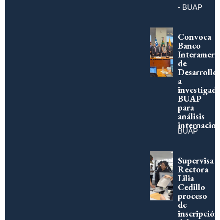
- BUAP
Convoca
Banco
Interameri
de
Desarrollo
a
investigad
BUAP
para
análisis
internacion
BUAP
Supervisa
Rectora
Lilia
Cedillo
proceso
de
inscripción