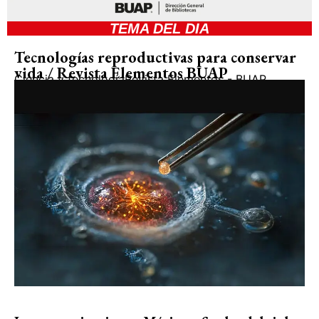
TEMA DEL DIA
Tecnologías reproductivas para conservar
vida / Revista Elementos BUAP
Ciencia y tecnología
Revista Elementos - BUAP