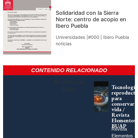
Solidaridad con la Sierra
Norte: centro de acopio en
Ibero Puebla
Universidades |#000 | Ibero Puebla
noticias
CONTENIDO RELACIONADO
No data was
Tecnología
found
reproducti
para
conservar
vida /
Revista
Elementos
BUAP
Revista
Elementos