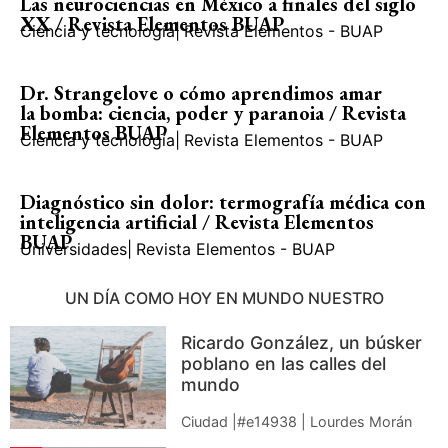
Las neurociencias en México a finales del siglo
XX / Revista Elementos BUAP
Ciencia y tecnología
|
Revista Elementos - BUAP
Dr. Strangelove o cómo aprendimos amar
la bomba: ciencia, poder y paranoia / Revista
Elementos BUAP
Ciencia y tecnología
|
Revista Elementos - BUAP
Diagnóstico sin dolor: termografía médica con
inteligencia artificial / Revista Elementos
BUAP
Universidades
|
Revista Elementos - BUAP
UN DÍA COMO HOY EN MUNDO NUESTRO
Ricardo González, un búsker
poblano en las calles del
mundo
Ciudad |#e14938 | Lourdes Morán