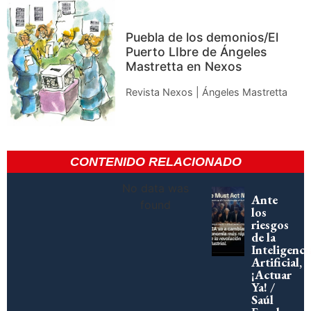
Puebla de los demonios/El
Puerto LIbre de Ángeles
Mastretta en Nexos
Revista Nexos | Ángeles Mastretta
CONTENIDO RELACIONADO
No data was
Ante
found
los
riesgos
de la
Inteligenci
Artificial,
¡Actuar
Ya! /
Saúl