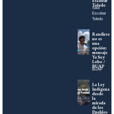
Escobar
Toledo
Saúl
Escobar
Toledo
Rendirse
no es
una
opción:
mensaje
Ya Soy
Lobo /
BUAP
BUAP
La Ley
Indígena
desde
la
mirada
de los
Pueblos