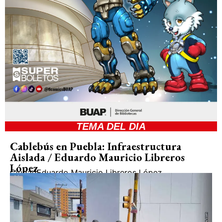
TEMA DEL DIA
Cablebús en Puebla: Infraestructura
Aislada / Eduardo Mauricio Libreros
López
Ciudad
Eduardo Mauricio Libreros López