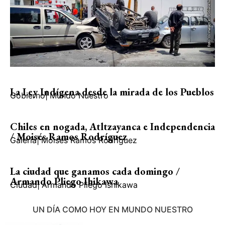
La Ley Indígena desde la mirada de los Pueblos
Gobierno
|
Mundo Nuestro
Chiles en nogada, Atltzayanca e Independencia
/ Moisés Ramos Rodríguez
Galería
|
Moisés Ramos Rodríguez
La ciudad que ganamos cada domingo /
Armando Pliego Ihikawa
Ciudad
|
Armando Pliego Ishikawa
UN DÍA COMO HOY EN MUNDO NUESTRO