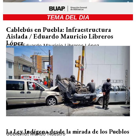
TEMA DEL DIA
Cablebús en Puebla: Infraestructura
Aislada / Eduardo Mauricio Libreros
López
Ciudad
Eduardo Mauricio Libreros López
La Ley Indígena desde la mirada de los Pueblos
Gobierno
|
Mundo Nuestro