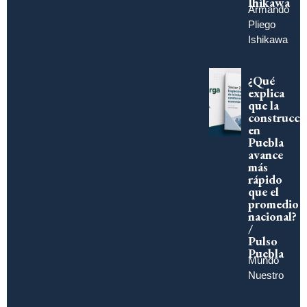
Ihikawa
Armando
Pliego
Ishikawa
¿Qué
explica
que la
construcci
en
Puebla
avance
más
rápido
que el
promedio
nacional?
/
Pulso
Puebla
Mundo
Nuestro