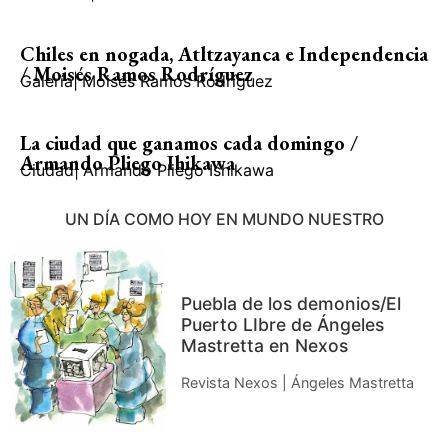
Chiles en nogada, Atltzayanca e Independencia
/ Moisés Ramos Rodríguez
Galería
|
Moisés Ramos Rodríguez
La ciudad que ganamos cada domingo /
Armando Pliego Ihikawa
Ciudad
|
Armando Pliego Ishikawa
UN DÍA COMO HOY EN MUNDO NUESTRO
Puebla de los demonios/El
Puerto LIbre de Ángeles
Mastretta en Nexos
Revista Nexos | Ángeles Mastretta