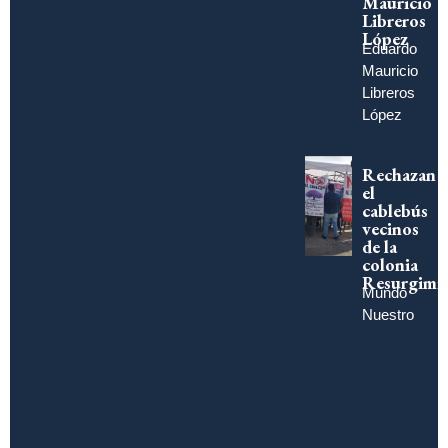
Mauricio
Libreros
López
Eduardo
Mauricio
Libreros
López
Rechazan
el
cablebús
vecinos
de la
colonia
Resurgimi
Mundo
Nuestro