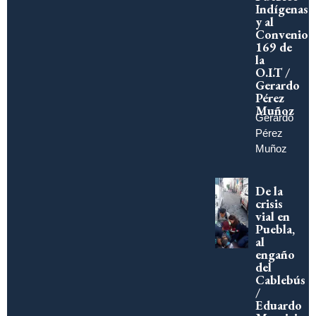
Indígenas
y al
Convenio
169 de
la
O.I.T /
Gerardo
Pérez
Muñoz
Gerardo
Pérez
Muñoz
De la
crisis
vial en
Puebla,
al
engaño
del
Cablebús
/
Eduardo