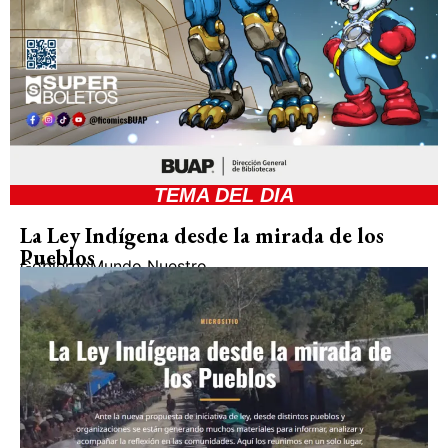
TEMA DEL DIA
La Ley Indígena desde la mirada de los
Pueblos
Gobierno
Mundo Nuestro