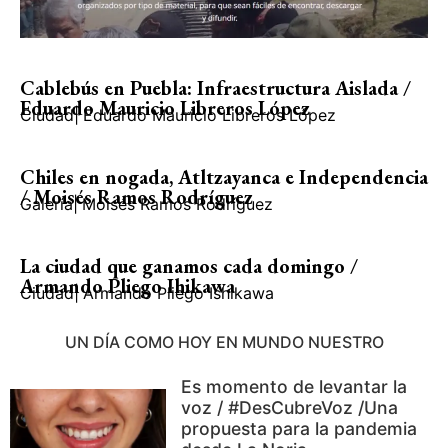
Cablebús en Puebla: Infraestructura Aislada /
Eduardo Mauricio Libreros López
Ciudad
|
Eduardo Mauricio Libreros López
Chiles en nogada, Atltzayanca e Independencia
/ Moisés Ramos Rodríguez
Galería
|
Moisés Ramos Rodríguez
La ciudad que ganamos cada domingo /
Armando Pliego Ihikawa
Ciudad
|
Armando Pliego Ishikawa
UN DÍA COMO HOY EN MUNDO NUESTRO
Es momento de levantar la
voz / #DesCubreVoz /Una
propuesta para la pandemia