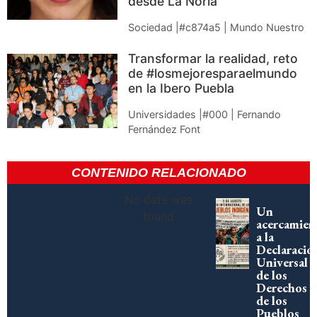
desde La Noria
Sociedad |#c874a5 | Mundo Nuestro
Transformar la realidad, reto
de #losmejoresparaelmundo
en la Ibero Puebla
Universidades |#000 | Fernando
Fernández Font
CONTENIDO RELACIONADO
No data was
Un
found
acercamien
a la
Declaració
Universal
de los
Derechos
de los
Pueblos