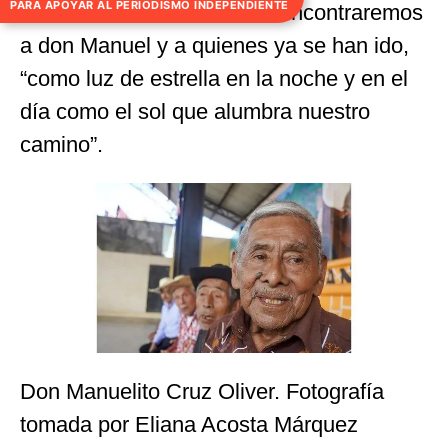
PARA APOYAR AL PERIODISMO INDEPENDIENTE
Norte, el doctor Camacho, encontraremos
a don Manuel y a quienes ya se han ido,
“como luz de estrella en la noche y en el
día como el sol que alumbra nuestro
camino”.
Don Manuelito Cruz Oliver. Fotografía
tomada por Eliana Acosta Márquez