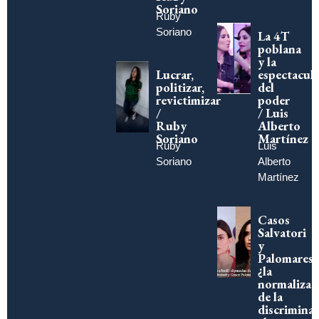
Soriano
Ruby
Soriano
La 4T
poblana
y la
Lucrar,
espectacula
politizar,
del
revictimizar
poder
/
/ Luis
Ruby
Alberto
Soriano
Martínez
Ruby
Luis
Soriano
Alberto
Martínez
Casos
Salvatori
y
Palomares,
¿la
normalizac
de la
discriminac