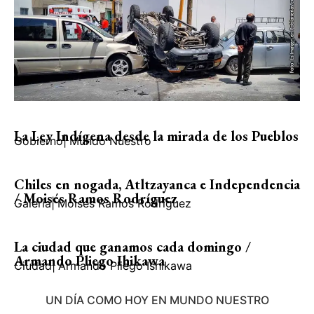
La Ley Indígena desde la mirada de los Pueblos
Gobierno
|
Mundo Nuestro
Chiles en nogada, Atltzayanca e Independencia
/ Moisés Ramos Rodríguez
Galería
|
Moisés Ramos Rodríguez
La ciudad que ganamos cada domingo /
Armando Pliego Ihikawa
Ciudad
|
Armando Pliego Ishikawa
UN DÍA COMO HOY EN MUNDO NUESTRO