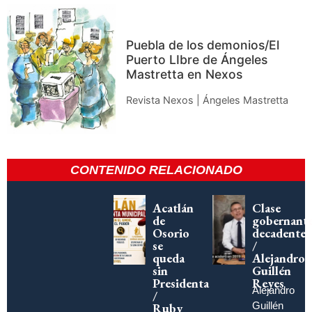
Puebla de los demonios/El
Puerto LIbre de Ángeles
Mastretta en Nexos
Revista Nexos | Ángeles Mastretta
CONTENIDO RELACIONADO
Acatlán
Clase
de
gobernant
Osorio
decadente
se
/
queda
Alejandro
sin
Guillén
Presidenta
Reyes
Alejandro
/
Guillén
Ruby