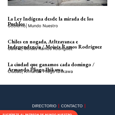
La Ley Indígena desde la mirada de los
Pueblos
Gobierno
|
Mundo Nuestro
Chiles en nogada, Atltzayanca e
Independencia / Moisés Ramos Rodríguez
Galería
|
Moisés Ramos Rodríguez
La ciudad que ganamos cada domingo /
Armando Pliego Ihikawa
Ciudad
|
Armando Pliego Ishikawa
DIRECTORIO
CONTACTO
SUCRÍBETE AL PATREON DE MUNDO NUESTRO