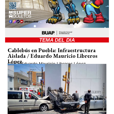
TEMA DEL DIA
Cablebús en Puebla: Infraestructura
Aislada / Eduardo Mauricio Libreros
López
Ciudad
Eduardo Mauricio Libreros López