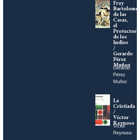
Fray
Bartolomé
de las
Casas,
el
Protector
de los
Indios
/
Gerardo
Pérez
Muñoz
Gerardo
Pérez
Muñoz
La
Cristiada
/
Víctor
Reynoso
Víctor
Reynoso