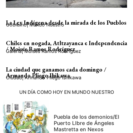
La Ley Indígena desde la mirada de los Pueblos
Gobierno
|
Mundo Nuestro
Chiles en nogada, Atltzayanca e Independencia
/ Moisés Ramos Rodríguez
Galería
|
Moisés Ramos Rodríguez
La ciudad que ganamos cada domingo /
Armando Pliego Ihikawa
Ciudad
|
Armando Pliego Ishikawa
UN DÍA COMO HOY EN MUNDO NUESTRO
Puebla de los demonios/El
Puerto LIbre de Ángeles
Mastretta en Nexos