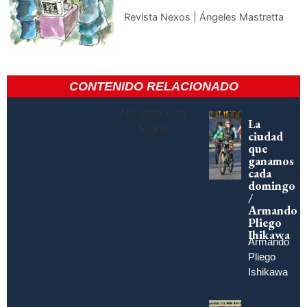
Revista Nexos | Ángeles Mastretta
CONTENIDO RELACIONADO
No data was
La
found
ciudad
que
ganamos
cada
domingo
/
Armando
Pliego
Ihikawa
Armando
Pliego
Ishikawa