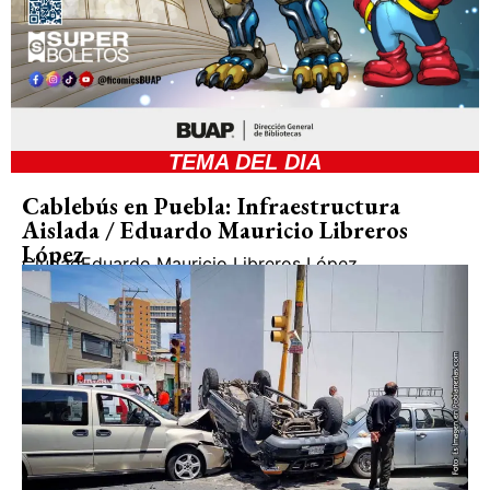
TEMA DEL DIA
Cablebús en Puebla: Infraestructura
Aislada / Eduardo Mauricio Libreros
López
Ciudad
Eduardo Mauricio Libreros López