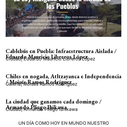
Cablebús en Puebla: Infraestructura Aislada /
Eduardo Mauricio Libreros López
Ciudad
|
Eduardo Mauricio Libreros López
Chiles en nogada, Atltzayanca e Independencia
/ Moisés Ramos Rodríguez
Galería
|
Moisés Ramos Rodríguez
La ciudad que ganamos cada domingo /
Armando Pliego Ihikawa
Ciudad
|
Armando Pliego Ishikawa
UN DÍA COMO HOY EN MUNDO NUESTRO