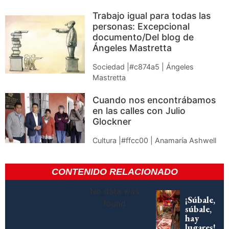
Trabajo igual para todas las
personas: Excepcional
documento/Del blog de
Ángeles Mastretta
Sociedad |#c874a5 | Ángeles
Mastretta
Cuando nos encontrábamos
en las calles con Julio
Glockner
Cultura |#ffcc00 | Anamaría Ashwell
CONTENIDO RELACIONADO
No data was
¡Súbale,
found
súbale,
hay
lugares!