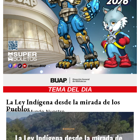
TEMA DEL DIA
La Ley Indígena desde la mirada de los
Pueblos
Gobierno
Mundo Nuestro