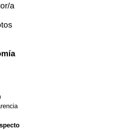
tor/a
otos
omía
n
arencia
especto