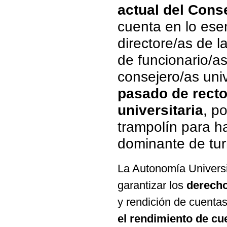
actual del Conse
cuenta en lo esen
directore/as de 
de funcionario/a
consejero/as univ
pasado de rect
universitaria
, p
trampolín para h
dominante de tur
La Autonomía Universi
garantizar los
derecho
y rendición de cuenta
el rendimiento de cue