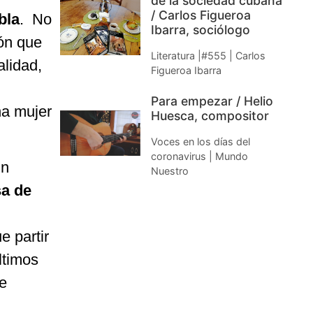
de la sociedad cubana
/ Carlos Figueroa
bla
. No
Ibarra, sociólogo
ión que
Literatura |#555 | Carlos
lidad,
Figueroa Ibarra
Para empezar / Helio
na mujer
Huesca, compositor
Voces en los días del
coronavirus | Mundo
un
Nuestro
sa de
e partir
ltimos
de