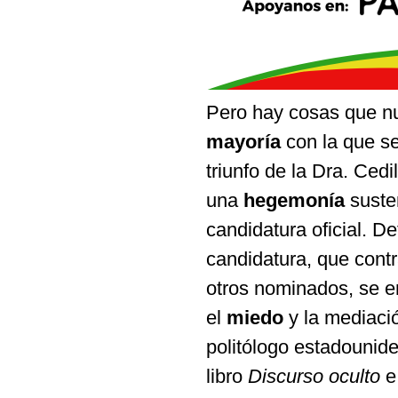
Pero hay cosas que nu
mayoría
con la que se
triunfo de la Dra. Ced
una
hegemonía
suste
candidatura oficial. D
candidatura, que contr
otros nominados, se 
el
miedo
y la mediaci
politólogo estadouni
libro
Discurso oculto
e