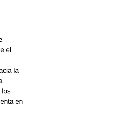
e
e el
acia la
a
 los
enta en