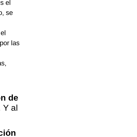
s el
o, se
el
por las
as,
ón de
 Y al
ción