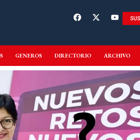
SUS
EMAS
AUTORES
GENEROS
DIRECTORIO
ARCH
S
GENEROS
DIRECTORIO
ARCHIVO