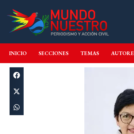
INICIO
SECCIONES
T
INICIO
SECCIONES
TEMAS
AUTORE