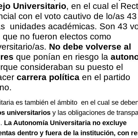
jo Universitario
, en el cual el Rec
cial con el voto cautivo de lo/as 43
las unidades académicas. Son 43 v
s que no fueron electos como
ersitario/as.
No debe volverse al
ores
que ponían en riesgo la
auton
orque consideraban su puesto el
acer
carrera política
en el partido
no.
taria es también el ámbito en el cual se debe
s universitarios
y las obligaciones de transp
s.
La Autonomía Universitaria no excluye
ntas dentro y fuera de la institución, con r