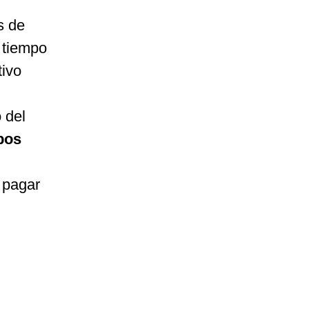
s de
 tiempo
tivo
 del
pos
o pagar