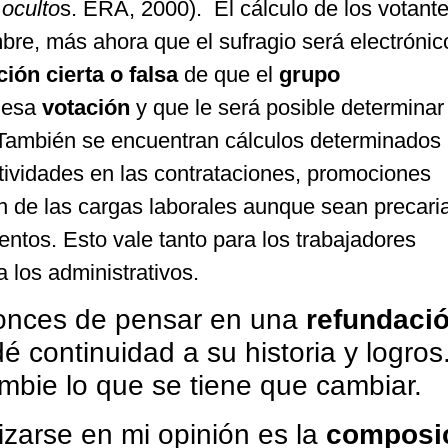
 oculto
s. ERA, 2000). El cálculo de los votante
re, más ahora que el sufragio será electrónic
ión cierta o falsa
de que el
grupo
 esa
votación
y que le será posible determinar 
 También se encuentran cálculos determinados 
itividades en las contrataciones, promociones
n de las cargas laborales aunque sean precari
entos. Esto vale tanto para los trabajadores
los administrativos.
onces de pensar en una
refundaci
é continuidad a su historia y logros.
bie lo que se tiene que cambiar.
izarse en mi opinión es la
composi