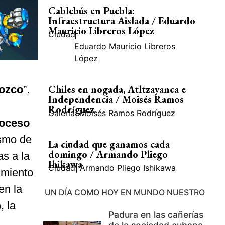
Cablebús en Puebla:
Infraestructura Aislada / Eduardo
Mauricio Libreros López
Ciudad
|
Eduardo Mauricio Libreros
López
Chiles en nogada, Atltzayanca e
ozco
”.
Independencia / Moisés Ramos
u
Rodríguez
Galería
|
Moisés Ramos Rodríguez
oceso
ismo de
La ciudad que ganamos cada
domingo / Armando Pliego
as a la
Ihikawa
Ciudad
|
Armando Pliego Ishikawa
cimiento
en la
UN DÍA COMO HOY EN MUNDO NUESTRO
, la
Padura en las cañerías