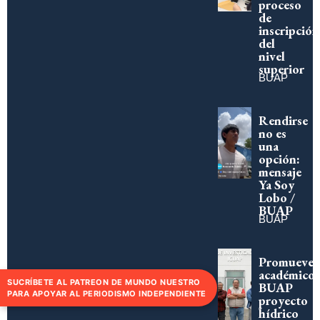
proceso
de
inscripción
del
nivel
superior
BUAP
Rendirse
no es
una
opción:
mensaje
Ya Soy
Lobo /
BUAP
BUAP
Promueve
académico
SUCRÍBETE AL PATREON DE MUNDO NUESTRO
BUAP
PARA APOYAR AL PERIODISMO INDEPENDIENTE
proyecto
hídrico