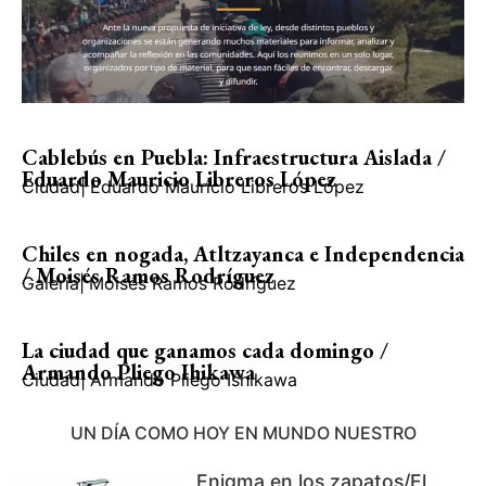
Cablebús en Puebla: Infraestructura Aislada /
Eduardo Mauricio Libreros López
Ciudad
|
Eduardo Mauricio Libreros López
Chiles en nogada, Atltzayanca e Independencia
/ Moisés Ramos Rodríguez
Galería
|
Moisés Ramos Rodríguez
La ciudad que ganamos cada domingo /
Armando Pliego Ihikawa
Ciudad
|
Armando Pliego Ishikawa
UN DÍA COMO HOY EN MUNDO NUESTRO
Enigma en los zapatos/El