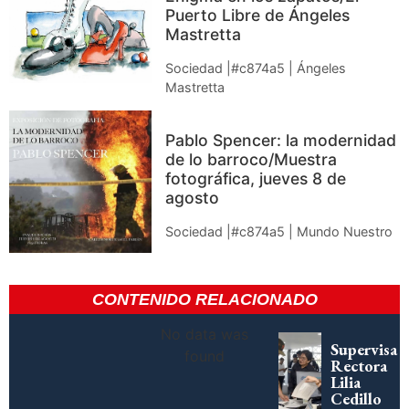
Puerto Libre de Ángeles
Mastretta
Sociedad |#c874a5 | Ángeles
Mastretta
Pablo Spencer: la modernidad
de lo barroco/Muestra
fotográfica, jueves 8 de
agosto
Sociedad |#c874a5 | Mundo Nuestro
CONTENIDO RELACIONADO
No data was
Supervisa
found
Rectora
Lilia
Cedillo