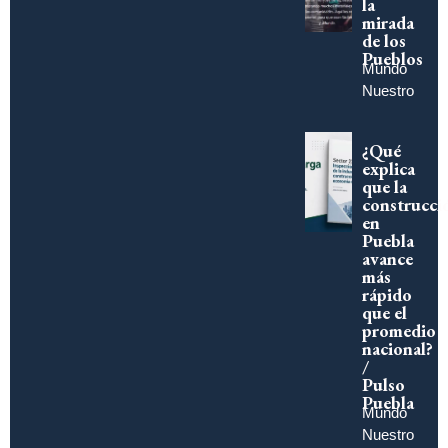
la
mirada
de los
Pueblos
Mundo
Nuestro
¿Qué
explica
que la
construcci
en
Puebla
avance
más
rápido
que el
promedio
nacional?
/
Pulso
Puebla
Mundo
Nuestro