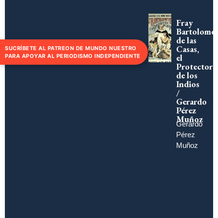
Fray
Bartolomé
de las
Casas,
SUCRÍBETE AL PATREON DE MUNDO NUESTRO
el
PARA APOYAR AL PERIODISMO INDEPENDIENTE
Protector
de los
Indios
/
Gerardo
Pérez
Muñoz
Gerardo
Pérez
Muñoz