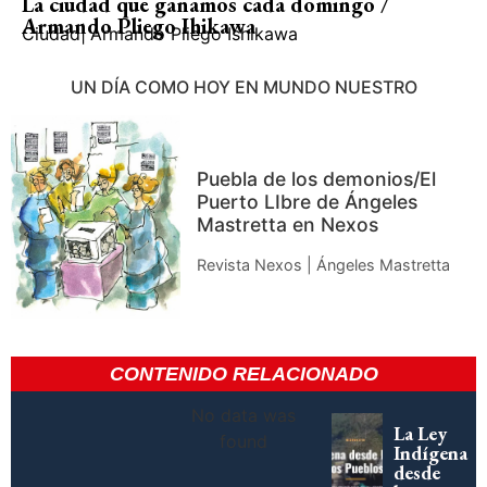
La ciudad que ganamos cada domingo /
Armando Pliego Ihikawa
Ciudad
|
Armando Pliego Ishikawa
UN DÍA COMO HOY EN MUNDO NUESTRO
Puebla de los demonios/El
Puerto LIbre de Ángeles
Mastretta en Nexos
Revista Nexos | Ángeles Mastretta
CONTENIDO RELACIONADO
No data was
La Ley
found
Indígena
desde