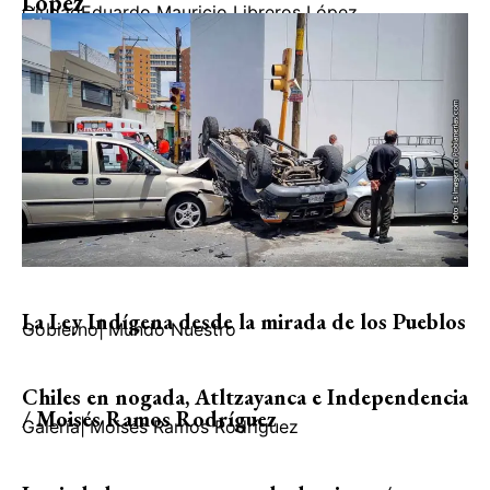
López
Ciudad
Eduardo Mauricio Libreros López
La Ley Indígena desde la mirada de los Pueblos
Gobierno
|
Mundo Nuestro
Chiles en nogada, Atltzayanca e Independencia
/ Moisés Ramos Rodríguez
Galería
|
Moisés Ramos Rodríguez