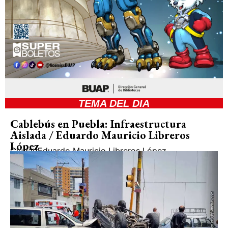
TEMA DEL DIA
Cablebús en Puebla: Infraestructura
Aislada / Eduardo Mauricio Libreros
López
Ciudad
Eduardo Mauricio Libreros López