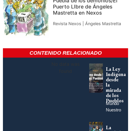
Puebla de los demonios/El
Puerto LIbre de Ángeles
Mastretta en Nexos
Revista Nexos | Ángeles Mastretta
CONTENIDO RELACIONADO
No data was
La Ley
found
Indígena
desde
la
mirada
de los
Pueblos
Mundo
Nuestro
La