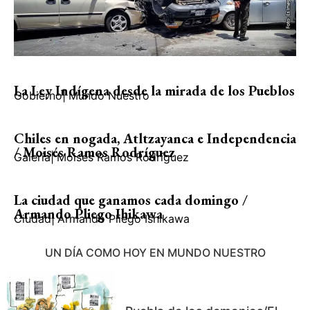
La Ley Indígena desde la mirada de los Pueblos
Gobierno
|
Mundo Nuestro
Chiles en nogada, Atltzayanca e Independencia
/ Moisés Ramos Rodríguez
Galería
|
Moisés Ramos Rodríguez
La ciudad que ganamos cada domingo /
Armando Pliego Ihikawa
Ciudad
|
Armando Pliego Ishikawa
UN DÍA COMO HOY EN MUNDO NUESTRO