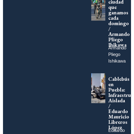
ciudad
que
ganamos
cada
domingo
/
Armando
Pliego
Ihikawa
Armando
Pliego
Ishikawa
Cablebús
en
Puebla:
Infraestruc
Aislada
/
Eduardo
Mauricio
Libreros
López
Eduardo