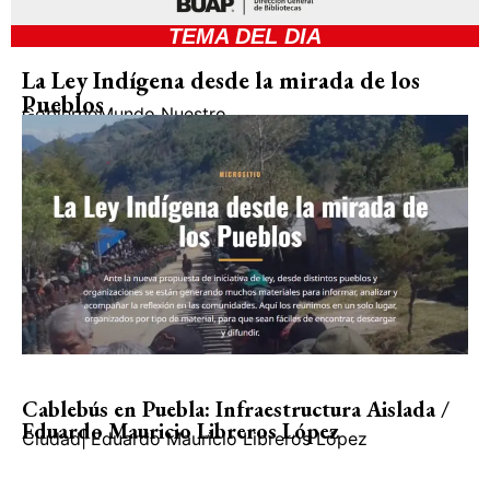
TEMA DEL DIA
La Ley Indígena desde la mirada de los
Pueblos
Gobierno
Mundo Nuestro
Cablebús en Puebla: Infraestructura Aislada /
Eduardo Mauricio Libreros López
Ciudad
|
Eduardo Mauricio Libreros López