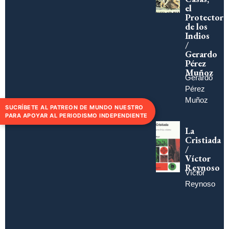
el
Protector
de los
Indios
/
Gerardo
Pérez
Muñoz
Gerardo
Pérez
Muñoz
SUCRÍBETE AL PATREON DE MUNDO NUESTRO
PARA APOYAR AL PERIODISMO INDEPENDIENTE
La
Cristiada
/
Víctor
Reynoso
Víctor
Reynoso