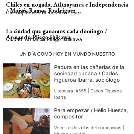
Chiles en nogada, Atltzayanca e Independencia
/ Moisés Ramos Rodríguez
Galería
|
Moisés Ramos Rodríguez
La ciudad que ganamos cada domingo /
Armando Pliego Ihikawa
Ciudad
|
Armando Pliego Ishikawa
UN DÍA COMO HOY EN MUNDO NUESTRO
Padura en las cañerías de la
sociedad cubana / Carlos
Figueroa Ibarra, sociólogo
Literatura |#555 | Carlos Figueroa
Ibarra
Para empezar / Helio Huesca,
compositor
Voces en los días del coronavirus |
Mundo Nuestro