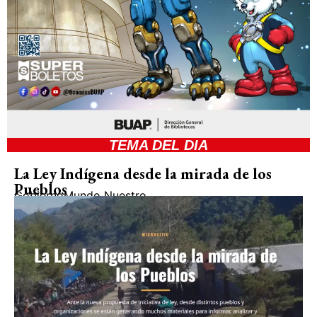
TEMA DEL DIA
La Ley Indígena desde la mirada de los
Pueblos
Gobierno
Mundo Nuestro