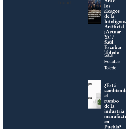
Ante
found
los
riesgos
de la
Inteligenci
Artificial,
¡Actuar
Ya! /
Saúl
Escobar
Toledo
Saúl
Escobar
Toledo
¿Está
cambiando
el
rumbo
de la
industria
manufactur
en
Puebla?