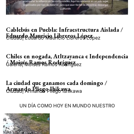
Cablebús en Puebla: Infraestructura Aislada /
Eduardo Mauricio Libreros López
Ciudad
|
Eduardo Mauricio Libreros López
Chiles en nogada, Atltzayanca e Independencia
/ Moisés Ramos Rodríguez
Galería
|
Moisés Ramos Rodríguez
La ciudad que ganamos cada domingo /
Armando Pliego Ihikawa
Ciudad
|
Armando Pliego Ishikawa
UN DÍA COMO HOY EN MUNDO NUESTRO