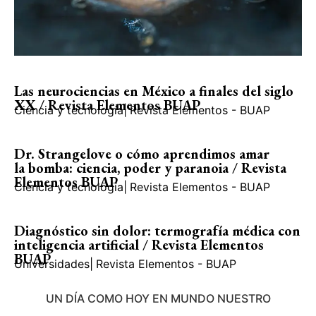
Las neurociencias en México a finales del siglo
XX / Revista Elementos BUAP
Ciencia y tecnología
|
Revista Elementos - BUAP
Dr. Strangelove o cómo aprendimos amar
la bomba: ciencia, poder y paranoia / Revista
Elementos BUAP
Ciencia y tecnología
|
Revista Elementos - BUAP
Diagnóstico sin dolor: termografía médica con
inteligencia artificial / Revista Elementos
BUAP
Universidades
|
Revista Elementos - BUAP
UN DÍA COMO HOY EN MUNDO NUESTRO