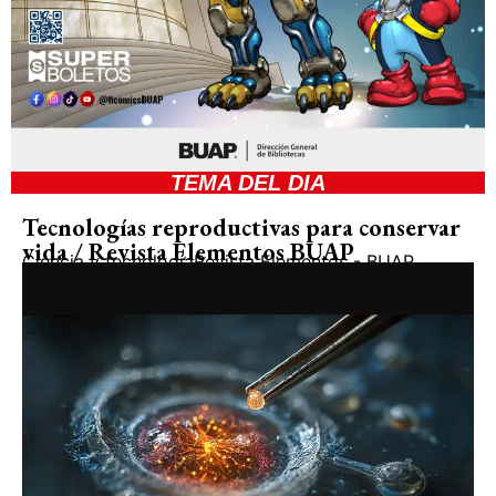
TEMA DEL DIA
Tecnologías reproductivas para conservar
vida / Revista Elementos BUAP
Ciencia y tecnología
Revista Elementos - BUAP