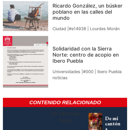
Ricardo González, un búsker
poblano en las calles del
mundo
Ciudad |#e14938 | Lourdes Morán
Solidaridad con la Sierra
Norte: centro de acopio en
Ibero Puebla
Universidades |#000 | Ibero Puebla
noticias
CONTENIDO RELACIONADO
No data was
De mi
found
cantón
a