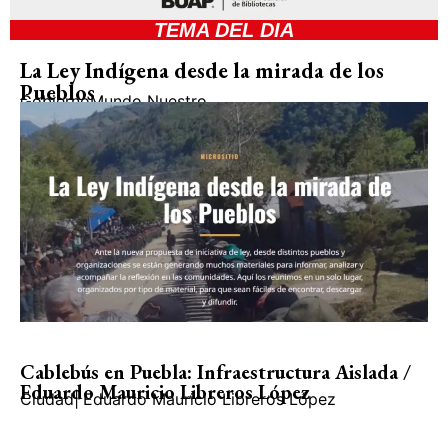
TEMA DEL DIA
La Ley Indígena desde la mirada de los
Pueblos
Gobierno
Mundo Nuestro
Cablebús en Puebla: Infraestructura Aislada /
Eduardo Mauricio Libreros López
Ciudad
|
Eduardo Mauricio Libreros López