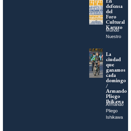
En
defensa
del
Foro
Cultural
Karuzo
Mundo
Nuestro
La
ciudad
que
ganamos
cada
domingo
/
Armando
Pliego
Ihikawa
Armando
Pliego
Ishikawa