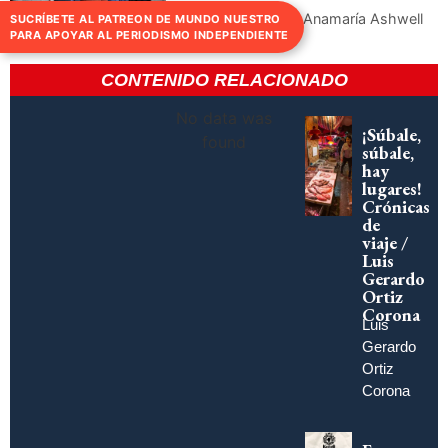
Cultura |#ffcc00 | Anamaría Ashwell
SUCRÍBETE AL PATREON DE MUNDO NUESTRO
PARA APOYAR AL PERIODISMO INDEPENDIENTE
CONTENIDO RELACIONADO
No data was
¡Súbale,
found
súbale,
hay
lugares!
Crónicas
de
viaje /
Luis
Gerardo
Ortiz
Corona
Luis
Gerardo
Ortiz
Corona