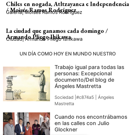
Chiles en nogada, Atltzayanca e Independencia
/ Moisés Ramos Rodríguez
Galería
|
Moisés Ramos Rodríguez
La ciudad que ganamos cada domingo /
Armando Pliego Ihikawa
Ciudad
|
Armando Pliego Ishikawa
UN DÍA COMO HOY EN MUNDO NUESTRO
Trabajo igual para todas las
personas: Excepcional
documento/Del blog de
Ángeles Mastretta
Sociedad |#c874a5 | Ángeles
Mastretta
Cuando nos encontrábamos
en las calles con Julio
Glockner