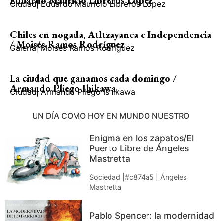
Eduardo Mauricio Libreros López
Ciudad
|
Eduardo Mauricio Libreros López
Chiles en nogada, Atltzayanca e Independencia
/ Moisés Ramos Rodríguez
Galería
|
Moisés Ramos Rodríguez
La ciudad que ganamos cada domingo /
Armando Pliego Ihikawa
Ciudad
|
Armando Pliego Ishikawa
UN DÍA COMO HOY EN MUNDO NUESTRO
Enigma en los zapatos/El
Puerto Libre de Ángeles
Mastretta
Sociedad |#c874a5 | Ángeles
Mastretta
Pablo Spencer: la modernidad