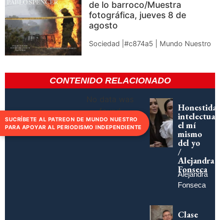
de lo barroco/Muestra
fotográfica, jueves 8 de
agosto
Sociedad |#c874a5 | Mundo Nuestro
CONTENIDO RELACIONADO
No data was
Honestida
found
intelectual:
SUCRÍBETE AL PATREON DE MUNDO NUESTRO
el mí
PARA APOYAR AL PERIODISMO INDEPENDIENTE
mismo
del yo
/
Alejandra
Fonseca
Alejandra
Fonseca
Clase