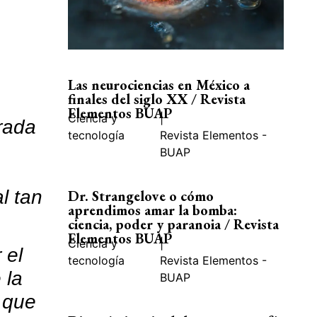
Las neurociencias en México a
finales del siglo XX / Revista
Elementos BUAP
Ciencia y
|
rada
tecnología
Revista Elementos -
BUAP
l tan
Dr. Strangelove o cómo
aprendimos amar la bomba:
ciencia, poder y paranoia / Revista
Elementos BUAP
Ciencia y
|
 el
tecnología
Revista Elementos -
 la
BUAP
d que