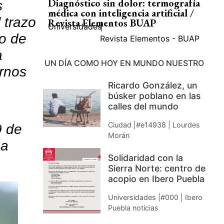
Diagnóstico sin dolor: termografía
s
médica con inteligencia artificial /
 trazo
Revista Elementos BUAP
Universidades
|
do de
Revista Elementos - BUAP
a
UN DÍA COMO HOY EN MUNDO NUESTRO
arnos
Ricardo González, un
búsker poblano en las
calles del mundo
Ciudad |#e14938 | Lourdes
9 de
Morán
ga
Solidaridad con la
Sierra Norte: centro de
acopio en Ibero Puebla
Universidades |#000 | Ibero
Puebla noticias