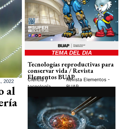
TEMA DEL DIA
Tecnologías reproductivas para
conservar vida / Revista
Elementos BUAP
Ciencia y
Revista Elementos -
, 2022
o al
tecnología
BUAP
ería