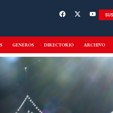
SUS
EMAS
AUTORES
GENEROS
DIRECTORIO
ARCH
S
GENEROS
DIRECTORIO
ARCHIVO