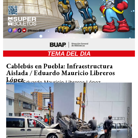
TEMA DEL DIA
Cablebús en Puebla: Infraestructura
Aislada / Eduardo Mauricio Libreros
López
Ciudad
Eduardo Mauricio Libreros López