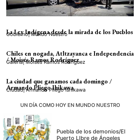
La Ley Indígena desde la mirada de los Pueblos
Gobierno
|
Mundo Nuestro
Chiles en nogada, Atltzayanca e Independencia
/ Moisés Ramos Rodríguez
Galería
|
Moisés Ramos Rodríguez
La ciudad que ganamos cada domingo /
Armando Pliego Ihikawa
Ciudad
|
Armando Pliego Ishikawa
UN DÍA COMO HOY EN MUNDO NUESTRO
Puebla de los demonios/El
Puerto LIbre de Ángeles