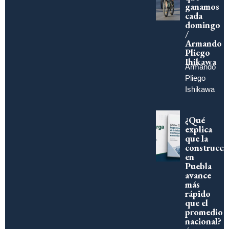
ganamos
cada
domingo
/
Armando
Pliego
Ihikawa
Armando
Pliego
Ishikawa
¿Qué
explica
que la
construcci
en
Puebla
avance
más
rápido
que el
promedio
nacional?