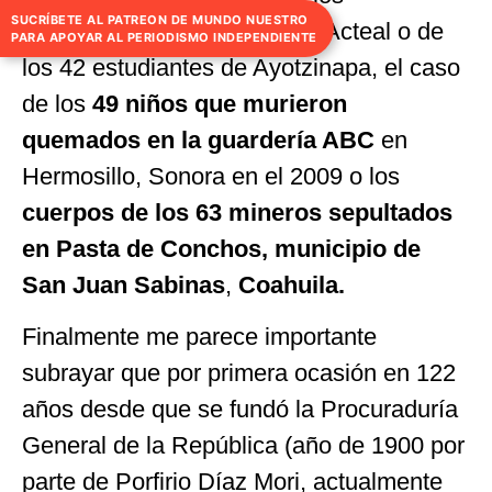
SUCRÍBETE AL PATREON DE MUNDO NUESTRO
perpetradores del crimen de Acteal o de
PARA APOYAR AL PERIODISMO INDEPENDIENTE
los 42 estudiantes de Ayotzinapa, el caso
de los
49 niños que murieron
quemados en la guardería ABC
en
Hermosillo, Sonora en el 2009 o los
cuerpos de los 63 mineros sepultados
en Pasta de Conchos, municipio de
San Juan Sabinas
,
Coahuila.
Finalmente me parece importante
subrayar que por primera ocasión en 122
años desde que se fundó la Procuraduría
General de la República (año de 1900 por
parte de Porfirio Díaz Mori, actualmente