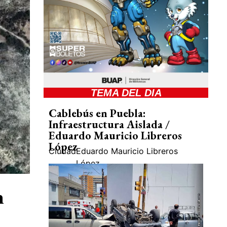
TEMA DEL DIA
Cablebús en Puebla:
Infraestructura Aislada /
Eduardo Mauricio Libreros
López
Ciudad
Eduardo Mauricio Libreros
López
n