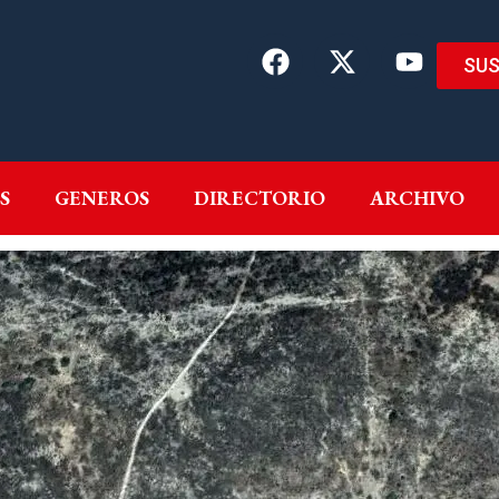
SUS
EMAS
AUTORES
GENEROS
DIRECTORIO
ARCH
S
GENEROS
DIRECTORIO
ARCHIVO