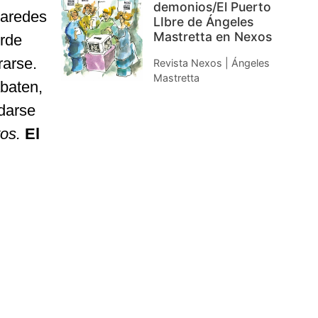
demonios/El Puerto
Paredes
LIbre de Ángeles
Mastretta en Nexos
erde
rarse.
Revista Nexos | Ángeles
Mastretta
abaten,
 darse
tos.
El