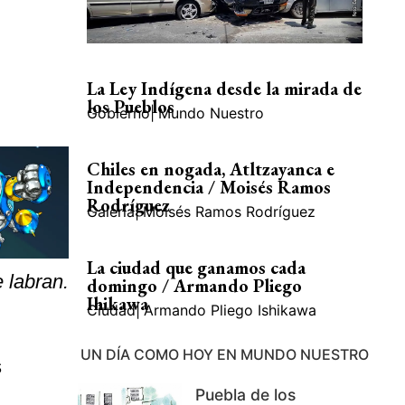
La Ley Indígena desde la mirada de
los Pueblos
Gobierno
|
Mundo Nuestro
Chiles en nogada, Atltzayanca e
Independencia / Moisés Ramos
Rodríguez
Galería
|
Moisés Ramos Rodríguez
La ciudad que ganamos cada
 labran.
domingo / Armando Pliego
Ihikawa
Ciudad
|
Armando Pliego Ishikawa
UN DÍA COMO HOY EN MUNDO NUESTRO
s
Puebla de los