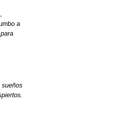
,
rumbo a
 para
s sueños
piertos.