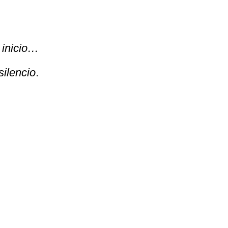
l inicio…
silencio
.