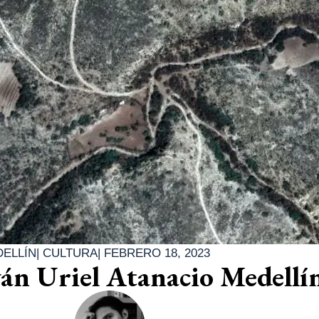
DELLÍN
|
CULTURA
|
FEBRERO 18, 2023
ván Uriel Atanacio Medellí