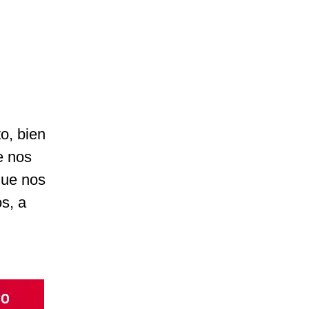
to, bien
e nos
que nos
s, a