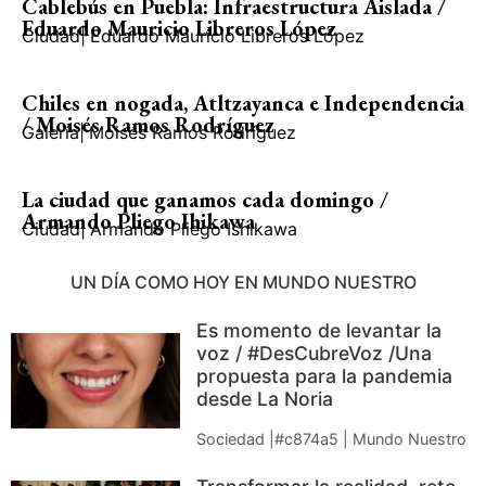
Cablebús en Puebla: Infraestructura Aislada /
Eduardo Mauricio Libreros López
Ciudad
|
Eduardo Mauricio Libreros López
Chiles en nogada, Atltzayanca e Independencia
/ Moisés Ramos Rodríguez
Galería
|
Moisés Ramos Rodríguez
La ciudad que ganamos cada domingo /
Armando Pliego Ihikawa
Ciudad
|
Armando Pliego Ishikawa
UN DÍA COMO HOY EN MUNDO NUESTRO
Es momento de levantar la
voz / #DesCubreVoz /Una
propuesta para la pandemia
desde La Noria
Sociedad |#c874a5 | Mundo Nuestro