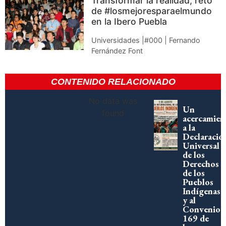
Transformar la realidad, reto
de #losmejoresparaelmundo
en la Ibero Puebla
Universidades |#000 | Fernando
Fernández Font
CONTENIDO RELACIONADO
No data was
Un
found
acercamien
a la
Declaració
Universal
de los
Derechos
de los
Pueblos
Indígenas
y al
Convenio
169 de