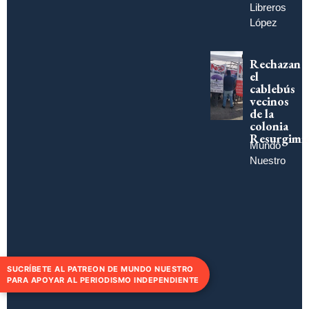
Libreros
López
Rechazan
el
cablebús
vecinos
de la
colonia
Resurgimi
Mundo
Nuestro
SUCRÍBETE AL PATREON DE MUNDO NUESTRO
PARA APOYAR AL PERIODISMO INDEPENDIENTE