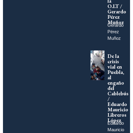
la
O.I.T /
Gerardo
Pérez
Muñoz
Gerardo
Pérez
Muñoz
De la
crisis
vial en
Puebla,
al
engaño
del
Cablebús
/
Eduardo
Mauricio
Libreros
López
Eduardo
Mauricio