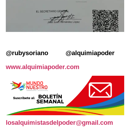
@rubysoriano @alquimiapoder
www.alquimiapoder.com
losalquimistasdelpoder@gmail.com