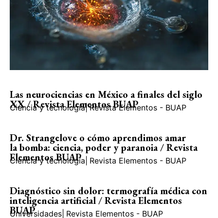
Las neurociencias en México a finales del siglo
XX / Revista Elementos BUAP
Ciencia y tecnología
|
Revista Elementos - BUAP
Dr. Strangelove o cómo aprendimos amar
la bomba: ciencia, poder y paranoia / Revista
Elementos BUAP
Ciencia y tecnología
|
Revista Elementos - BUAP
Diagnóstico sin dolor: termografía médica con
inteligencia artificial / Revista Elementos
BUAP
Universidades
|
Revista Elementos - BUAP