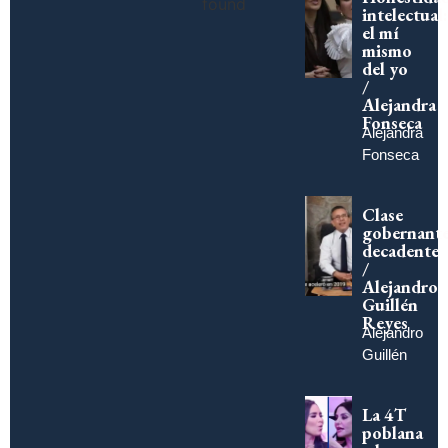
found
intelectual:
el mí
mismo
del yo
/
Alejandra
Fonseca
Alejandra
Fonseca
Clase
gobernant
decadente
/
Alejandro
Guillén
Reyes
Alejandro
Guillén
La 4T
poblana