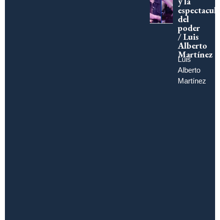
y la
espectacula
del
poder
/ Luis
Alberto
Martínez
Luis
Alberto
Martínez