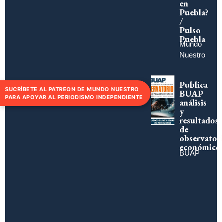
en
Puebla?
/
Pulso
Puebla
Mundo
Nuestro
Publica
SUCRÍBETE AL PATREON DE MUNDO NUESTRO
BUAP
PARA APOYAR AL PERIODISMO INDEPENDIENTE
análisis
y
resultados
de
observator
económico
BUAP