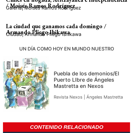
/ Moisés Ramos Rodríguez
Galería
|
Moisés Ramos Rodríguez
La ciudad que ganamos cada domingo /
Armando Pliego Ihikawa
Ciudad
|
Armando Pliego Ishikawa
UN DÍA COMO HOY EN MUNDO NUESTRO
Puebla de los demonios/El
Puerto LIbre de Ángeles
Mastretta en Nexos
Revista Nexos | Ángeles Mastretta
CONTENIDO RELACIONADO