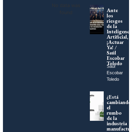
No data was
Ante
found
los
riesgos
de la
Inteligenci
Artificial,
¡Actuar
Ya! /
Saúl
Escobar
Toledo
Saúl
Escobar
Toledo
¿Está
cambiando
el
rumbo
de la
industria
manufactur