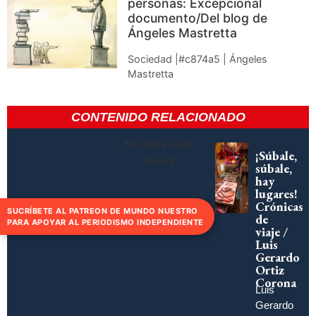
personas: Excepcional
documento/Del blog de
Ángeles Mastretta
Sociedad |#c874a5 | Ángeles
Mastretta
CONTENIDO RELACIONADO
No data was
¡Súbale,
found
súbale,
hay
lugares!
Crónicas
SUCRÍBETE AL PATREON DE MUNDO NUESTRO
de
PARA APOYAR AL PERIODISMO INDEPENDIENTE
viaje /
Luis
Gerardo
Ortiz
Corona
Luis
Gerardo