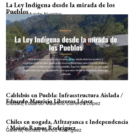
La Ley Indígena desde la mirada de los
Pueblos
Gobierno
Mundo Nuestro
Cablebús en Puebla: Infraestructura Aislada /
Eduardo Mauricio Libreros López
Ciudad
|
Eduardo Mauricio Libreros López
Chiles en nogada, Atltzayanca e Independencia
/ Moisés Ramos Rodríguez
Galería
|
Moisés Ramos Rodríguez