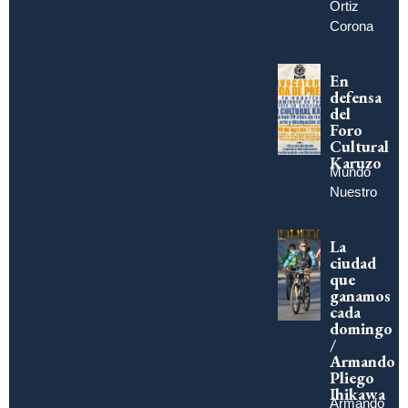
Ortiz
Corona
En
defensa
del
Foro
Cultural
Karuzo
Mundo
Nuestro
La
ciudad
que
ganamos
cada
domingo
/
Armando
Pliego
Ihikawa
Armando