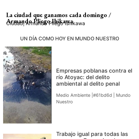
La ciudad que ganamos cada domingo /
Armando Pliego Ihikawa
Ciudad
|
Armando Pliego Ishikawa
UN DÍA COMO HOY EN MUNDO NUESTRO
Empresas poblanas contra el
río Atoyac: del delito
ambiental al delito penal
Medio Ambiente |#61bd6d | Mundo
Nuestro
Trabajo igual para todas las