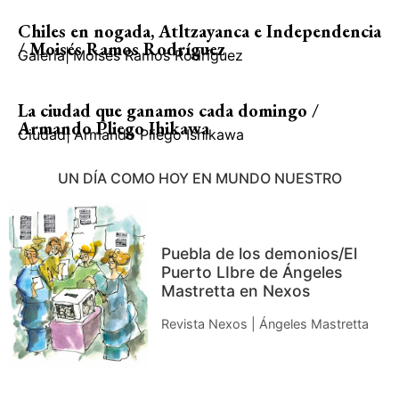
Chiles en nogada, Atltzayanca e Independencia
/ Moisés Ramos Rodríguez
Galería
|
Moisés Ramos Rodríguez
La ciudad que ganamos cada domingo /
Armando Pliego Ihikawa
Ciudad
|
Armando Pliego Ishikawa
UN DÍA COMO HOY EN MUNDO NUESTRO
Puebla de los demonios/El
Puerto LIbre de Ángeles
Mastretta en Nexos
Revista Nexos | Ángeles Mastretta