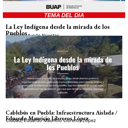
TEMA DEL DIA
La Ley Indígena desde la mirada de los
Pueblos
Gobierno
Mundo Nuestro
Cablebús en Puebla: Infraestructura Aislada /
Eduardo Mauricio Libreros López
Ciudad
|
Eduardo Mauricio Libreros López