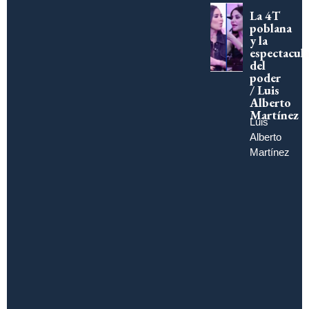
La 4T
poblana
y la
espectacula
del
poder
/ Luis
Alberto
Martínez
Luis
Alberto
Martínez