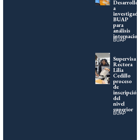
Desarrollo
a
investigad
BUAP
para
análisis
internacion
BUAP
Supervisa
Rectora
Lilia
Cedillo
proceso
de
inscripción
del
nivel
superior
BUAP