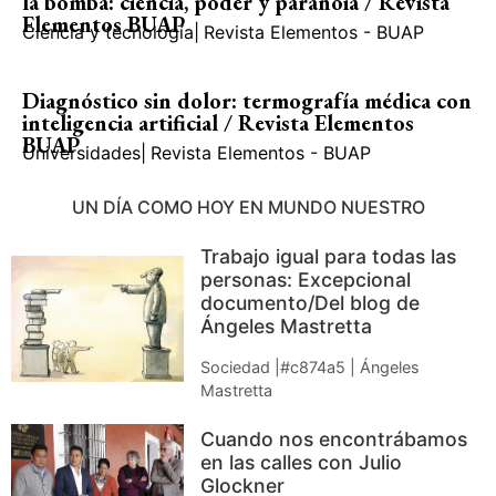
la bomba: ciencia, poder y paranoia / Revista
Elementos BUAP
Ciencia y tecnología
|
Revista Elementos - BUAP
Diagnóstico sin dolor: termografía médica con
inteligencia artificial / Revista Elementos
BUAP
Universidades
|
Revista Elementos - BUAP
UN DÍA COMO HOY EN MUNDO NUESTRO
Trabajo igual para todas las
personas: Excepcional
documento/Del blog de
Ángeles Mastretta
Sociedad |#c874a5 | Ángeles
Mastretta
Cuando nos encontrábamos
en las calles con Julio
Glockner