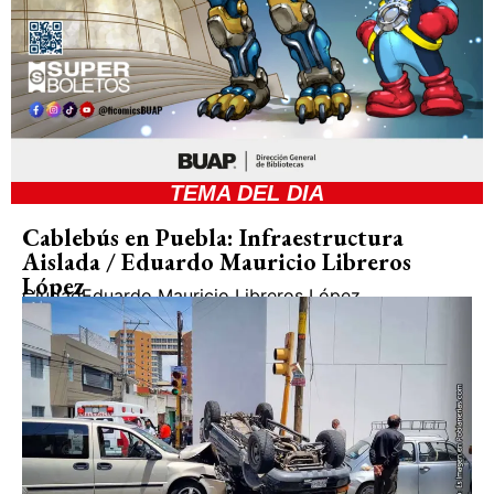
TEMA DEL DIA
Cablebús en Puebla: Infraestructura
Aislada / Eduardo Mauricio Libreros
López
Ciudad
Eduardo Mauricio Libreros López