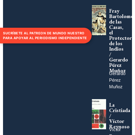
Fray
Bartolomé
de las
Casas,
el
SUCRÍBETE AL PATREON DE MUNDO NUESTRO
Protector
PARA APOYAR AL PERIODISMO INDEPENDIENTE
de los
Indios
/
Gerardo
Pérez
Muñoz
Gerardo
Pérez
Muñoz
La
Cristiada
/
Víctor
Reynoso
Víctor