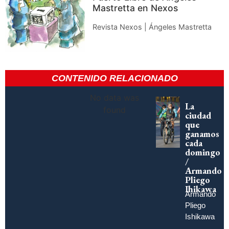
Mastretta en Nexos
Revista Nexos | Ángeles Mastretta
CONTENIDO RELACIONADO
No data was
La
found
ciudad
que
ganamos
cada
domingo
/
Armando
Pliego
Ihikawa
Armando
Pliego
Ishikawa