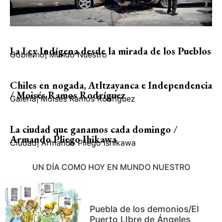
La Ley Indígena desde la mirada de los Pueblos
Gobierno
|
Mundo Nuestro
Chiles en nogada, Atltzayanca e Independencia
/ Moisés Ramos Rodríguez
Galería
|
Moisés Ramos Rodríguez
La ciudad que ganamos cada domingo /
Armando Pliego Ihikawa
Ciudad
|
Armando Pliego Ishikawa
UN DÍA COMO HOY EN MUNDO NUESTRO
Puebla de los demonios/El
Puerto LIbre de Ángeles