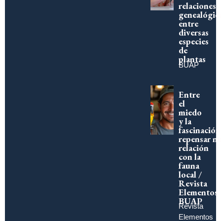
relaciones
genealógic
entre
diversas
especies
de
plantas
BUAP
Entre
el
miedo
y la
fascinación
repensar n
relación
con la
fauna
local /
Revista
Elementos
BUAP
Revista
Elementos