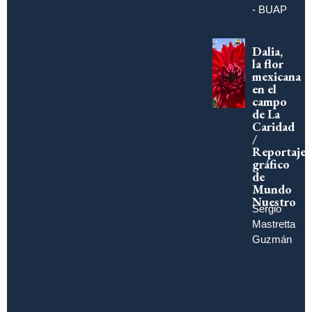
- BUAP
Dalia,
la flor
mexicana
en el
campo
de La
Caridad
/
Reportaje
gráfico
de
Mundo
Nuestro
Sergio
Mastretta
Guzmán