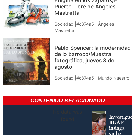
Enigma en los zapatos/El
Puerto Libre de Ángeles
Mastretta
Sociedad |#c874a5 | Ángeles
Mastretta
Pablo Spencer: la modernidad
de lo barroco/Muestra
fotográfica, jueves 8 de
agosto
Sociedad |#c874a5 | Mundo Nuestro
CONTENIDO RELACIONADO
No data was
Investigad
found
BUAP
indaga
en las