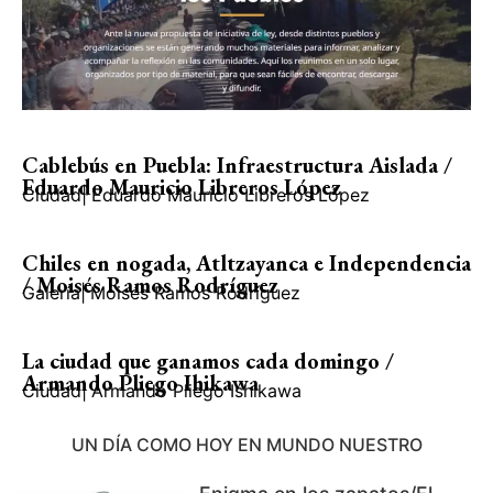
Cablebús en Puebla: Infraestructura Aislada /
Eduardo Mauricio Libreros López
Ciudad
|
Eduardo Mauricio Libreros López
Chiles en nogada, Atltzayanca e Independencia
/ Moisés Ramos Rodríguez
Galería
|
Moisés Ramos Rodríguez
La ciudad que ganamos cada domingo /
Armando Pliego Ihikawa
Ciudad
|
Armando Pliego Ishikawa
UN DÍA COMO HOY EN MUNDO NUESTRO