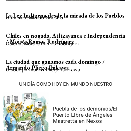
La Ley Indígena desde la mirada de los Pueblos
Gobierno
|
Mundo Nuestro
Chiles en nogada, Atltzayanca e Independencia
/ Moisés Ramos Rodríguez
Galería
|
Moisés Ramos Rodríguez
La ciudad que ganamos cada domingo /
Armando Pliego Ihikawa
Ciudad
|
Armando Pliego Ishikawa
UN DÍA COMO HOY EN MUNDO NUESTRO
Puebla de los demonios/El
Puerto LIbre de Ángeles
Mastretta en Nexos