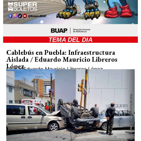
TEMA DEL DIA
Cablebús en Puebla: Infraestructura
Aislada / Eduardo Mauricio Libreros
López
Ciudad
Eduardo Mauricio Libreros López