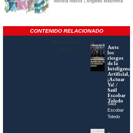
Revista Nexos | Ángeles Mastretta
CONTENIDO RELACIONADO
No data was
Ante
found
los
riesgos
de la
Inteligenci
Artificial,
¡Actuar
Ya! /
Saúl
Escobar
Toledo
Saúl
Escobar
Toledo