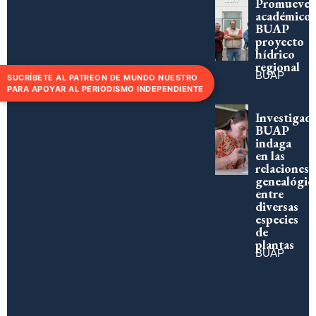
Promueve
académico
BUAP
proyecto
hídrico
regional
BUAP
SUCRÍBETE AL PATREON DE MUNDO NUESTRO
PARA APOYAR AL PERIODISMO INDEPENDIENTE
Investigad
BUAP
indaga
en las
relaciones
genealógic
entre
diversas
especies
de
plantas
BUAP