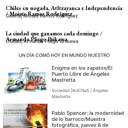
Chiles en nogada, Atltzayanca e Independencia
/ Moisés Ramos Rodríguez
Galería
|
Moisés Ramos Rodríguez
La ciudad que ganamos cada domingo /
Armando Pliego Ihikawa
Ciudad
|
Armando Pliego Ishikawa
UN DÍA COMO HOY EN MUNDO NUESTRO
Enigma en los zapatos/El
Puerto Libre de Ángeles
Mastretta
Sociedad |#c874a5 | Ángeles
Mastretta
Pablo Spencer: la modernidad
de lo barroco/Muestra
fotográfica, jueves 8 de