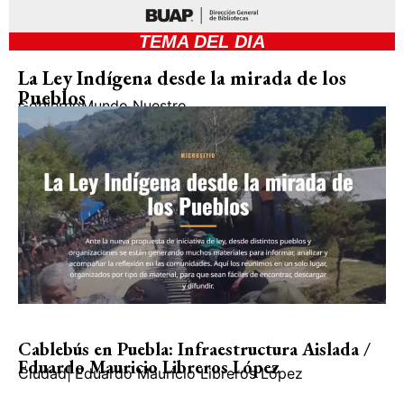
TEMA DEL DIA
La Ley Indígena desde la mirada de los
Pueblos
Gobierno
Mundo Nuestro
Cablebús en Puebla: Infraestructura Aislada /
Eduardo Mauricio Libreros López
Ciudad
|
Eduardo Mauricio Libreros López