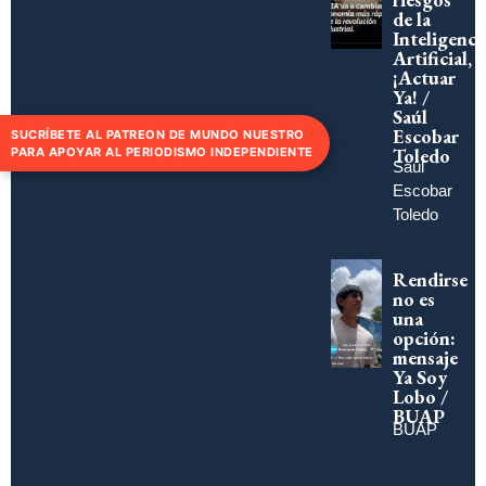
de la
Inteligenci
Artificial,
¡Actuar
Ya! /
Saúl
Escobar
SUCRÍBETE AL PATREON DE MUNDO NUESTRO
Toledo
PARA APOYAR AL PERIODISMO INDEPENDIENTE
Saúl
Escobar
Toledo
Rendirse
no es
una
opción:
mensaje
Ya Soy
Lobo /
BUAP
BUAP